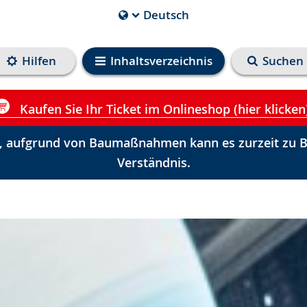
Deutsch
Die
aktuelle
Sprache
Hilfen
Inhaltsverzeichnis
Suchen
ist
Kaufen Sie Ihr Ticket im Onlineshop (hier klicken
 aufgrund von Baumaßnahmen kann es zurzeit zu Be
Verständnis.