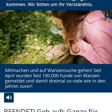
kommen. Wir bitten um Ihr Verständnis.
Mitmachen und auf Wanzensuche gehen! Seit
April wurden fast 100.000 Funde von Wanzen
gemeldet und damit dreimal so viele wie in den
Jahren zuvor!
Zur
Aktiviere
Ein
BEENDET! Geh aufs Ganze für