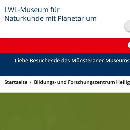
LWL-Museum für
Naturkunde mit Planetarium
Transkript anzeigen
Abspielen
Pausieren
Liebe Besuchende des Münsteraner Museums,
Startseite
Bildungs- und Forschungszentrum Heili