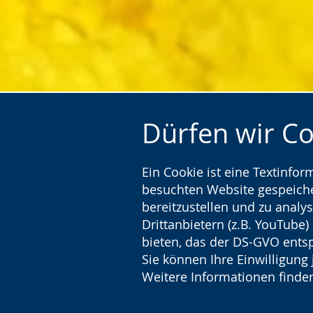
Dürfen wir C
Ein Cookie ist eine Textinfo
besuchten Website gespeicher
bereitzustellen und zu analys
Drittanbietern (z.B. YouTube
bieten, das der DS-GVO entsp
Sie können Ihre Einwilligung 
Weitere Informationen finden
Wildbiene auf Rainfarn.