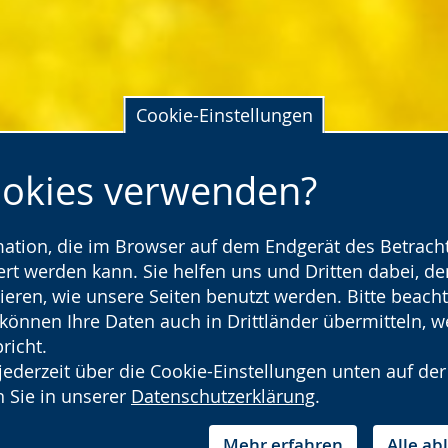
Cookie-Einstellungen
ookies verwenden?
rmation, die im Browser auf dem Endgerät des Betracht
t werden kann. Sie helfen uns und Dritten dabei, den
ieren, wie unsere Seiten benutzt werden. Bitte beacht
) können Ihre Daten auch in Drittländer übermitteln, 
richt.
jederzeit über die Cookie-Einstellungen unten auf der
 Sie in unserer
Datenschutzerklärung
.
Mehr erfahren
Alle a