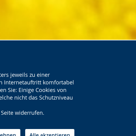
ers jeweils zu einer
 Internetauftritt komfortabel
en Sie: Einige Cookies von
welche nicht das Schutzniveau
 Seite widerrufen.
blehnen
Alle akzeptieren