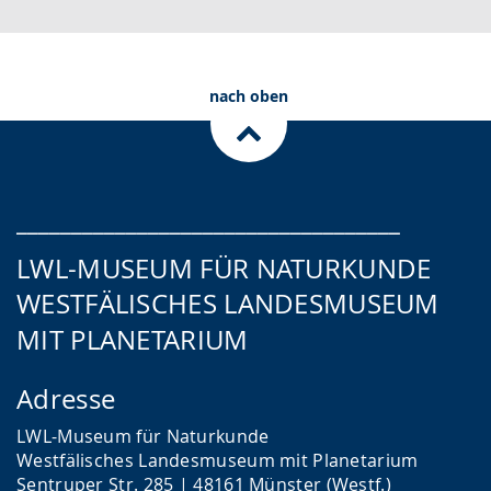
e
A
n
n
u
D
S
d
e
nach oben
p
i
u
r
o
t
a
-
s
c
U
c
___________________________________
h
n
h
LWL-MUSEUM FÜR NATURKUNDE
e
t
e
WESTFÄLISCHES LANDESMUSEUM
w
e
r
MIT PLANETARIUM
e
r
G
c
s
e
Adresse
h
t
b
s
ü
ä
LWL-Museum für Naturkunde
Westfälisches Landesmuseum mit Planetarium
e
t
r
Sentruper Str. 285 | 48161 Münster (Westf.)