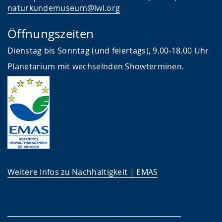
l
z
d
naturkundemuseum@lwl.org
n
u
e
.
n
n
Öffnungszeiten
g
s
Dienstag bis Sonntag (und feiertags), 9.00-18.00 Uhr
.
p
Planetarium mit wechselnden Showterminen.
r
a
c
h
e
w
i
Weitere Infos zu Nachhaltigkeit | EMAS
r
d
a
___________________________________
n