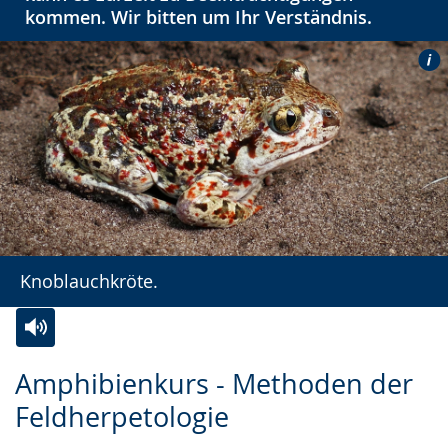
kommen. Wir bitten um Ihr Verständnis.
Knoblauchkröte.
Zur
Aktiviere
Ein
Amphibienkurs - Methoden der
Leichten
Audio-
Video
Feldherpetologie
Sprache
Unterstützung.
in
wechseln.
Deutscher