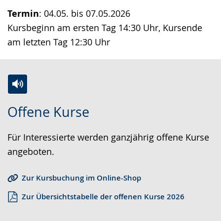
Termin
: 04.05. bis 07.05.2026
Kursbeginn am ersten Tag 14:30 Uhr, Kursende
am letzten Tag 12:30 Uhr
Z
A
E
Offene Kurse
u
k
i
r
t
n
Für Interessierte werden ganzjährig offene Kurse
L
i
V
angeboten.
e
v
i
i
i
d
Zur Kursbuchung im Online-Shop
c
e
e
Zur Übersichtstabelle der offenen Kurse 2026
h
r
o
t
e
i