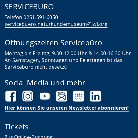
SERVICEBÜRO
g
e
Telefon 0251.591-6050
z
servicebuero.naturkundemuseum@lwl.org
e
Öffnungszeiten Servicebüro
i
g
Montag bis Freitag, 9.00-12.00 Uhr & 14.00-16.30 Uhr
t
An Samstagen, Sonntagen und Feiertagen ist das
Servicebüro nicht besetzt!
.
Social Media und mehr
Hier können Sie unseren Newsletter abonnieren!
Tickets
Zur Online-Buchung