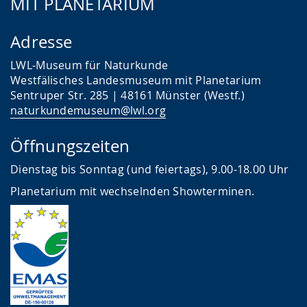
MIT PLANETARIUM
w
i
Adresse
r
LWL-Museum für Naturkunde
d
Westfälisches Landesmuseum mit Planetarium
a
Sentruper Str. 285 | 48161 Münster (Westf.)
n
naturkundemuseum@lwl.org
g
Öffnungszeiten
e
Dienstag bis Sonntag (und feiertags), 9.00-18.00 Uhr
z
e
Planetarium mit wechselnden Showterminen.
i
g
t
.