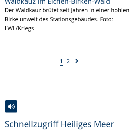
Waldkauz im Eichen-Birken-Wald
Der Waldkauz brütet seit Jahren in einer hohlen
Birke unweit des Stationsgebäudes. Foto:
LWL/Kriegs
1
2
Z
A
E
Schnellzugriff Heiliges Meer
u
k
i
r
t
n