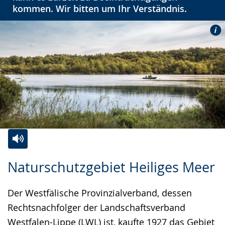
kommen. Wir bitten um Ihr Verständnis.
Zur
Aktiviere
Ein
Naturschutzgebiet Heiliges Meer
Leichten
Audio-
Video
Sprache
Unterstützung.
in
Der Westfälische Provinzialverband, dessen
wechseln.
Deutscher
Rechtsnachfolger der Landschaftsverband
Gebärdensprache
Westfalen-Lippe (LWL) ist, kaufte 1927 das Gebiet