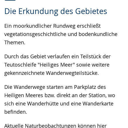
Zur
Aktiviere
Ein
Die Erkundung des Gebietes
Leichten
Audio-
Video
Sprache
Unterstützung.
in
Ein moorkundlicher Rundweg erschließt
wechseln.
Deutscher
vegetationsgeschichtliche und bodenkundliche
Gebärdensprache
Themen.
wird
angezeigt.
Durch das Gebiet verlaufen ein Teilstück der
Teutoschleife "Heiliges Meer" sowie weitere
gekennzeichnete Wanderwegteilstücke.
Die Wanderwege starten am Parkplatz des
Heiligen Meeres bzw. direkt an der Station, wo
sich eine Wanderhütte und eine Wanderkarte
befinden.
Aktuelle Naturbeobachtungen können hier