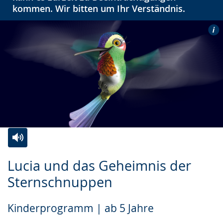
kommen. Wir bitten um Ihr Verständnis.
Zur
Aktiviere
Ein
Lucia und das Geheimnis der
Leichten
Audio-
Video
Sternschnuppen
Sprache
Unterstützung.
in
wechseln.
Deutscher
Kinderprogramm | ab 5 Jahre
Gebärdensprache