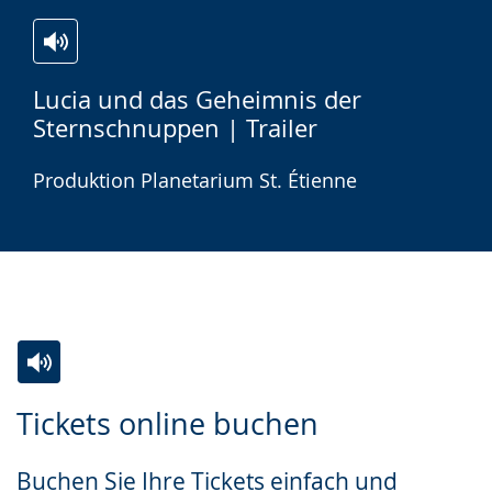
Zur
Aktiviere
Ein
Lucia und das Geheimnis der
Leichten
Audio-
Video
Sternschnuppen | Trailer
Sprache
Unterstützung.
in
wechseln.
Deutscher
Produktion Planetarium St. Étienne
Gebärdensprache
wird
angezeigt.
Zur
Aktiviere
Ein
Tickets online buchen
Leichten
Audio-
Video
Sprache
Unterstützung.
in
Buchen Sie Ihre Tickets einfach und