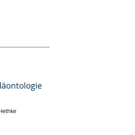
läontologie
 Hethke