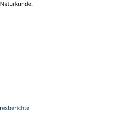
 Naturkunde.
hresberichte