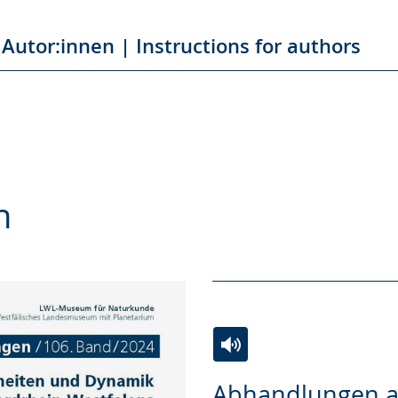
Autor:innen | Instructions for authors
n
Zur
Aktiviere
Ein
Abhandlungen 