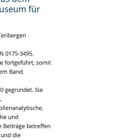
Museum für
 Tenbergen
SN 0175-3495.
e fortgeführt, somit
nem Band.
30 gegründet. Sie
,
ollenanalytische,
che und
e Beiträge betreffen
 und die