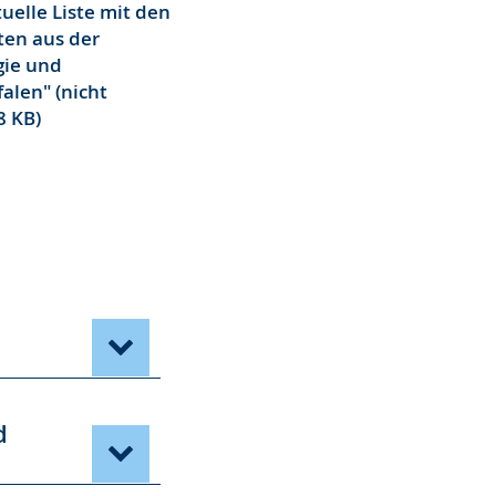
tuelle Liste mit den
ten aus der
gie und
alen" (nicht
8 KB)
d