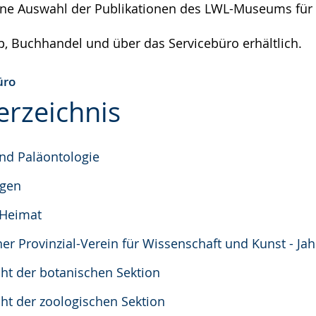
eine Auswahl der Publikationen des LWL-Museums für
e
 Buchhandel und über das Servicebüro erhältlich.
üro
erzeichnis
nd Paläontologie
gen
 Heimat
her Provinzial-Verein für Wissenschaft und Kunst - Ja
cht der botanischen Sektion
cht der zoologischen Sektion