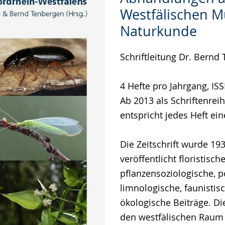
Leichten
Audio-
Video
Westfälischen 
Sprache
Unterstützung.
in
Naturkunde
wechseln.
Deutscher
Gebärdensprache
Schriftleitung Dr. Bernd
wird
angezeigt.
4 Hefte pro Jahrgang, IS
Ab 2013 als Schriftenreih
entspricht jedes Heft ei
Die Zeitschrift wurde 19
veröffentlicht floristische
pflanzensoziologische, p
limnologische, faunistis
ökologische Beiträge. Di
den westfälischen Raum