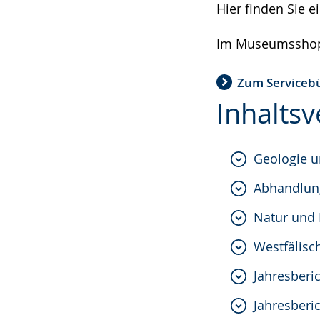
wechseln.
Deutscher
Hier finden Sie 
Gebärdensprach
Im Museumsshop,
wird
angezeigt.
Zum Serviceb
Inhaltsv
Geologie u
Abhandlun
Natur und
Westfälisc
Jahresberi
Jahresberi