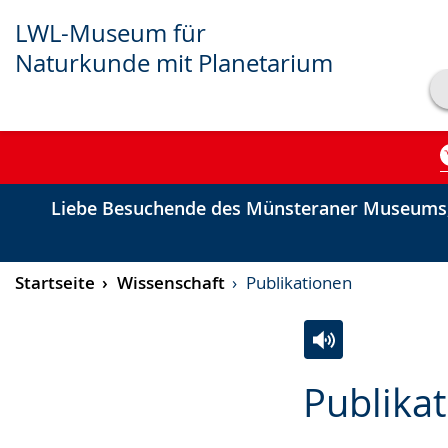
LWL-Museum für
Naturkunde mit Planetarium
Transkript anzeigen
Abspielen
Pausieren
Liebe Besuchende des Münsteraner Museums,
Startseite
Wissenschaft
Publikationen
Zur
Aktiviere
Ein
Publika
Leichten
Audio-
Video
Sprache
Unterstützung.
in