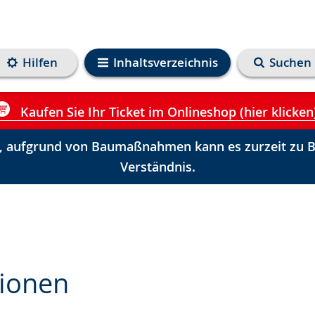
Hilfen
Inhaltsverzeichnis
Suchen
Kaufen Sie Ihr Ticket im Onlineshop (hier klicken
 aufgrund von Baumaßnahmen kann es zurzeit zu Be
Verständnis.
tionen