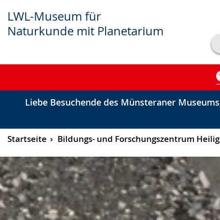
LWL-Museum für
Naturkunde mit Planetarium
Transkript anzeigen
Abspielen
Pausieren
Liebe Besuchende des Münsteraner Museums,
Startseite
Bildungs- und Forschungszentrum Heili