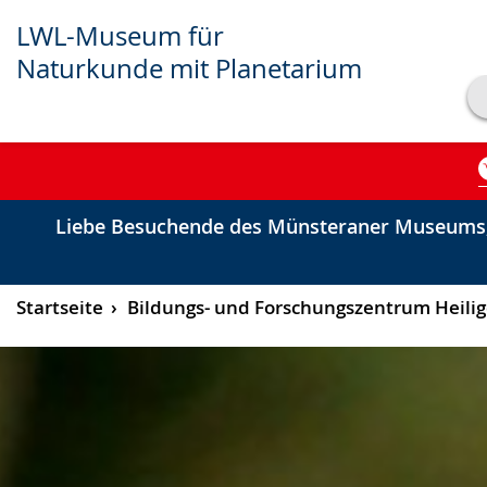
LWL-Museum für
Naturkunde mit Planetarium
Transkript anzeigen
Abspielen
Pausieren
Liebe Besuchende des Münsteraner Museums,
Startseite
Bildungs- und Forschungszentrum Heili