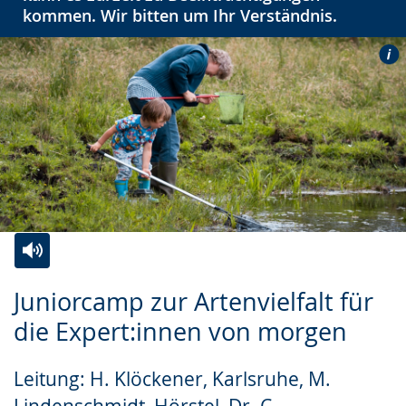
kommen. Wir bitten um Ihr Verständnis.
Zur
Aktiviere
Ein
Juniorcamp zur Artenvielfalt für
Leichten
Audio-
Video
die Expert:innen von morgen
Sprache
Unterstützung.
in
wechseln.
Deutscher
Leitung: H. Klöckener, Karlsruhe, M.
Gebärdensprache
Lindenschmidt, Hörstel, Dr. C.