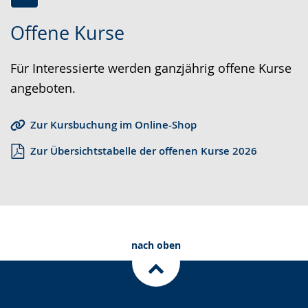
Z
A
E
Offene Kurse
u
k
i
r
t
n
Für Interessierte werden ganzjährig offene Kurse
L
i
V
angeboten.
e
v
i
i
i
d
Zur Kursbuchung im Online-Shop
c
e
e
Zur Übersichtstabelle der offenen Kurse 2026
h
r
o
t
e
i
e
A
n
n
u
D
S
d
e
nach oben
p
i
u
r
o
t
a
-
s