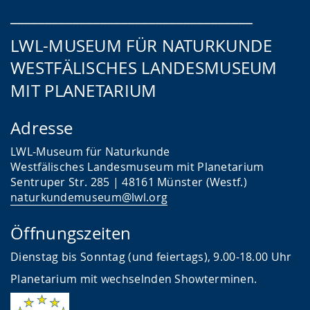
c
U
c
___________________________________
h
n
h
LWL-MUSEUM FÜR NATURKUNDE
e
t
e
WESTFÄLISCHES LANDESMUSEUM
w
e
r
MIT PLANETARIUM
e
r
G
c
s
e
Adresse
h
t
b
s
ü
ä
LWL-Museum für Naturkunde
Westfälisches Landesmuseum mit Planetarium
e
t
r
Sentruper Str. 285 | 48161 Münster (Westf.)
l
z
d
naturkundemuseum@lwl.org
n
u
e
.
n
n
Öffnungszeiten
g
s
Dienstag bis Sonntag (und feiertags), 9.00-18.00 Uhr
.
p
Planetarium mit wechselnden Showterminen.
r
a