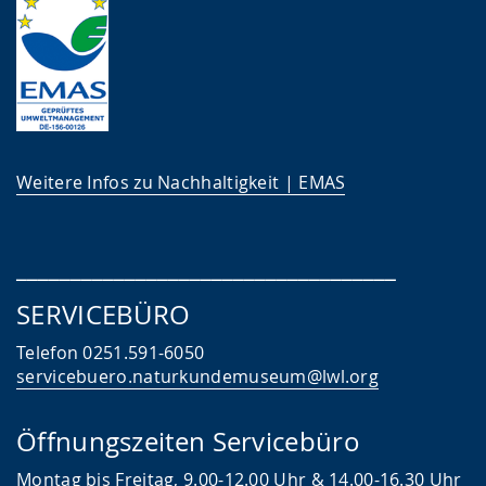
c
h
e
w
i
Weitere Infos zu Nachhaltigkeit | EMAS
r
d
a
___________________________________
n
SERVICEBÜRO
g
e
Telefon 0251.591-6050
z
servicebuero.naturkundemuseum@lwl.org
e
Öffnungszeiten Servicebüro
i
g
Montag bis Freitag, 9.00-12.00 Uhr & 14.00-16.30 Uhr