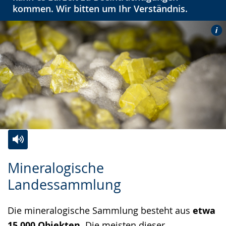
kommen. Wir bitten um Ihr Verständnis.
Zur
Aktiviere
Ein
Mineralogische
Leichten
Audio-
Video
Landessammlung
Sprache
Unterstützung.
in
wechseln.
Deutscher
Die mineralogische Sammlung besteht aus
etwa
Gebärdensprache
15.000 Objekten
. Die meisten dieser