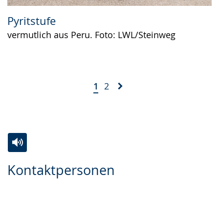
Pyritstufe
vermutlich aus Peru. Foto: LWL/Steinweg
1
2
Zur
Aktiviere
Ein
Kontaktpersonen
Leichten
Audio-
Video
Sprache
Unterstützung.
in
wechseln.
Deutscher
Gebärdensprache