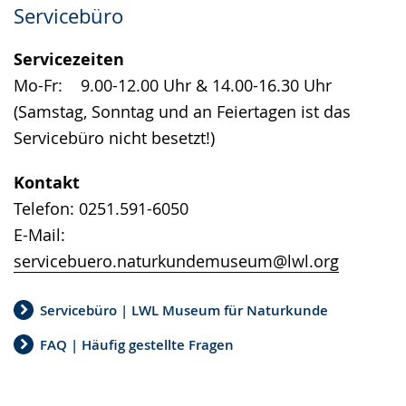
Servicebüro
Leichten
Audio-
Video
Sprache
Unterstützung.
in
Servicezeiten
wechseln.
Deutscher
Mo-Fr: 9.00-12.00 Uhr & 14.00-16.30 Uhr
Gebärdensprache
(Samstag, Sonntag und an Feiertagen ist das
wird
Servicebüro nicht besetzt!)
angezeigt.
Kontakt
Telefon: 0251.591-6050
E-Mail:
servicebuero.naturkundemuseum@lwl.org
Servicebüro | LWL Museum für Naturkunde
FAQ | Häufig gestellte Fragen