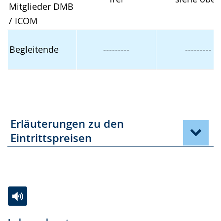
Mitglieder DMB
/ ICOM
Begleitende
---------
---------
Erläuterungen zu den
Eintrittspreisen
Zur
Aktiviere
Ein