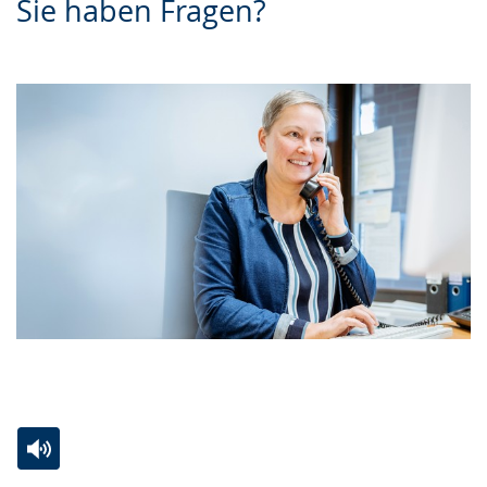
Sie haben Fragen?
Zur
Aktiviere
Ein