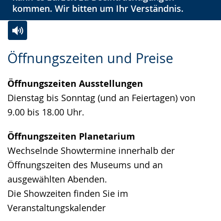
kommen. Wir bitten um Ihr Verständnis.
Zur
Aktiviere
Ein
Öffnungszeiten und Preise
Leichten
Audio-
Video
Sprache
Unterstützung.
in
Öffnungszeiten Ausstellungen
wechseln.
Deutscher
Dienstag bis Sonntag (und an Feiertagen) von
Gebärdensprache
9.00 bis 18.00 Uhr.
wird
angezeigt.
Öffnungszeiten Planetarium
Wechselnde Showtermine innerhalb der
Öffnungszeiten des Museums und an
ausgewählten Abenden.
Die Showzeiten finden Sie im
Veranstaltungskalender