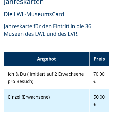
Jahreskarten
Leichten
Audio-
Video
Sprache
Unterstützung.
in
Die LWL-MuseumsCard
wechseln.
Deutscher
Gebärdensprache
Jahreskarte für den Eintritt in die 36
wird
Museen des LWL und des LVR.
angezeigt.
Angebot
Preis
Ich & Du (limitiert auf 2 Erwachsene
70,00
pro Besuch)
€
Einzel (Erwachsene)
50,00
€