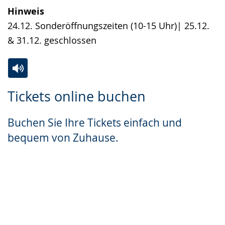
Hinweis
24.12. Sonderöffnungszeiten (10-15 Uhr)| 25.12.
& 31.12. geschlossen
Zur
Aktiviere
Ein
Tickets online buchen
Leichten
Audio-
Video
Sprache
Unterstützung.
in
Buchen Sie Ihre Tickets einfach und
wechseln.
Deutscher
bequem von Zuhause.
Gebärdensprache
wird
angezeigt.
Zum Ticketshop
Planetariumstickets
Gutscheine