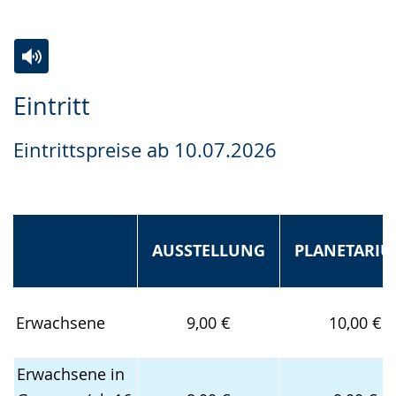
Zur
Aktiviere
Ein
Eintritt
Leichten
Audio-
Video
Sprache
Unterstützung.
in
Eintrittspreise ab 10.07.2026
wechseln.
Deutscher
Gebärdensprache
wird
angezeigt.
AUSSTELLUNG
PLANETARIU
Erwachsene
9,00 €
10,00 €
Erwachsene in