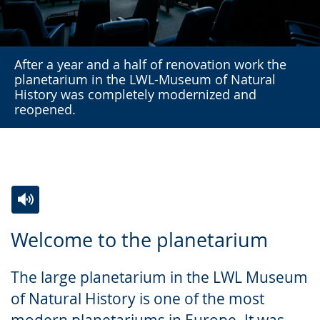
After a year and a half of renovation work the
planetarium in the LWL-Museum of Natural
History was completely modernized and
reopened.
Switch
Activate
A
Welcome to the planetarium
to
audio
video
simple
support.
will
The large planetarium in the LWL Museum
language.
open
of Natural History is one of the most
up
modern planetariums in Europe. It was