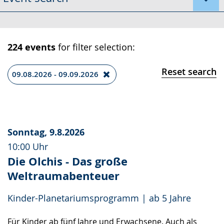
sign
language.
224 events
for filter selection:
Reset search
09.08.2026 - 09.09.2026
Sonntag, 9.8.2026
10:00 Uhr
Die Olchis - Das große
Weltraumabenteuer
Kinder-Planetariumsprogramm | ab 5 Jahre
Für Kinder ab fünf Jahre und Erwachsene. Auch als