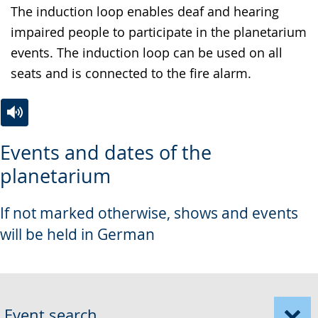
The induction loop enables deaf and hearing
impaired people to participate in the planetarium
events. The induction loop can be used on all
seats and is connected to the fire alarm.
Switch
Activate
A
Events and dates of the
to
audio
video
planetarium
simple
support.
will
language.
open
If not marked otherwise, shows and events
up
will be held in German
presenting
the
text
in
Event search