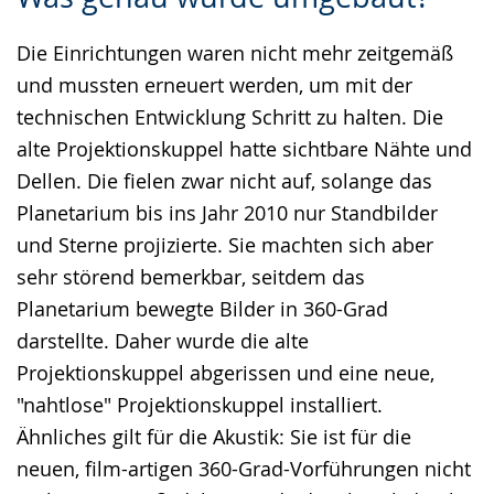
Leichten
Audio-
Video
Sprache
Unterstützung.
in
Die Einrichtungen waren nicht mehr zeitgemäß
wechseln.
Deutscher
und mussten erneuert werden, um mit der
Gebärdensprache
technischen Entwicklung Schritt zu halten. Die
wird
alte Projektionskuppel hatte sichtbare Nähte und
angezeigt.
Dellen. Die fielen zwar nicht auf, solange das
Planetarium bis ins Jahr 2010 nur Standbilder
und Sterne projizierte. Sie machten sich aber
sehr störend bemerkbar, seitdem das
Planetarium bewegte Bilder in 360-Grad
darstellte. Daher wurde die alte
Projektionskuppel abgerissen und eine neue,
"nahtlose" Projektionskuppel installiert.
Ähnliches gilt für die Akustik: Sie ist für die
neuen, film-artigen 360-Grad-Vorführungen nicht