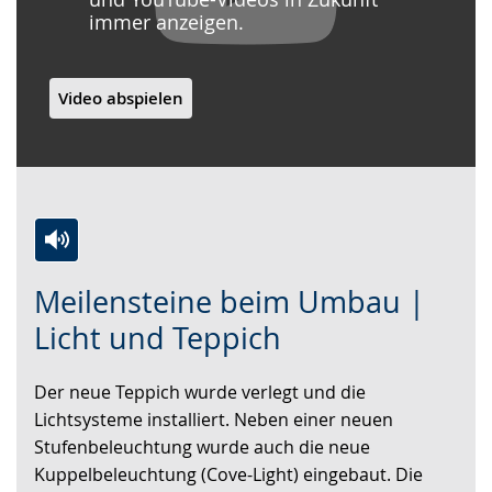
immer anzeigen.
Video abspielen
Zur
Aktiviere
Ein
Meilensteine beim Umbau |
Leichten
Audio-
Video
Sprache
Unterstützung.
in
Licht und Teppich
wechseln.
Deutscher
Gebärdensprache
Der neue Teppich wurde verlegt und die
wird
Lichtsysteme installiert. Neben einer neuen
angezeigt.
Stufenbeleuchtung wurde auch die neue
Kuppelbeleuchtung (Cove-Light) eingebaut. Die