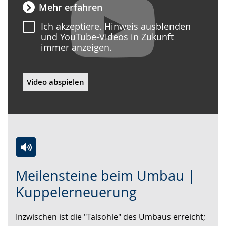
Mehr erfahren
Ich akzeptiere. Hinweis ausblenden
und YouTube-Videos in Zukunft
immer anzeigen.
Video abspielen
Zur
Aktiviere
Ein
Meilensteine beim Umbau |
Leichten
Audio-
Video
Sprache
Unterstützung.
in
Kuppelerneuerung
wechseln.
Deutscher
Gebärdensprache
Inzwischen ist die "Talsohle" des Umbaus erreicht;