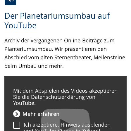
Zur
Aktiviere
Ein
Der Planetariumsumbau auf
Leichten
Audio-
Video
YouTube
Sprache
Unterstützung.
in
wechseln.
Deutscher
Archiv der vergangenen Online-Beiträge zum
Gebärdensprache
Planteriumsumbau. Wir präsentieren den
wird
Abschied vom alten Sternentheater, Meilensteine
angezeigt.
beim Umbau und mehr.
Mit dem Abspielen des Videos akzeptieren
Sie die Datenschutzerklärung von
YouTube.
Mehr erfahren
Ich akzeptiere. Hinweis ausblenden
und YouTube-Videos in Zukunft