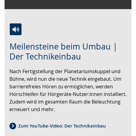
Zur
Aktiviere
Ein
Meilensteine beim Umbau |
Leichten
Audio-
Video
Sprache
Unterstützung.
in
Der Technikeinbau
wechseln.
Deutscher
Gebärdensprache
Nach Fertigstellung der Planetariumskuppel und
wird
Bühne, wird nun die neue Technik eingebaut. Um
angezeigt.
barrierefreies Hören zu ermöglichen, werden
Hörschleifen für Hörgeräte-Nutzer:innen installiert.
Zudem wird im gesamten Raum die Beleuchtung
erneuert und mehr.
Zum YouTube-Video: Der Technikeinbau