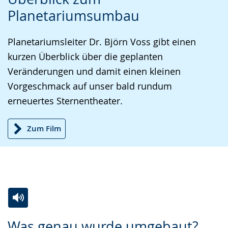
Leichten
Audio-
Video
Planetariumsumbau
Sprache
Unterstützung.
in
wechseln.
Deutscher
Planetariumsleiter Dr. Björn Voss gibt einen
Gebärdensprache
kurzen Überblick über die geplanten
wird
Veränderungen und damit einen kleinen
angezeigt.
Vorgeschmack auf unser bald rundum
erneuertes Sternentheater.
Zum Film
Zur
Aktiviere
Ein
Was genau wurde umgebaut?