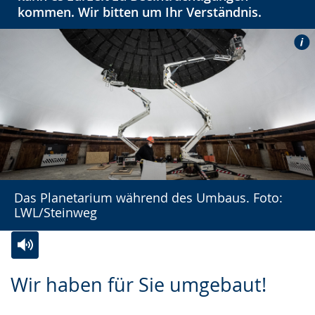
kommen. Wir bitten um Ihr Verständnis.
Das Planetarium während des Umbaus. Foto:
LWL/Steinweg
Zur
Aktiviere
Ein
Wir haben für Sie umgebaut!
Leichten
Audio-
Video
Sprache
Unterstützung.
in