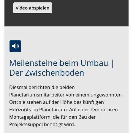
Video abspielen
Zur
Aktiviere
Ein
Meilensteine beim Umbau |
Leichten
Audio-
Video
Sprache
Unterstützung.
in
Der Zwischenboden
wechseln.
Deutscher
Gebärdensprache
Diesmal berichten die beiden
wird
Planetariumsmitarbeiter von einem ungewohnten
angezeigt.
Ort: sie stehen auf der Höhe des künftigen
Horizonts im Planetarium. Auf einer temporären
Montageplattform, die für den Bau der
Projektskuppel benötigt wird.