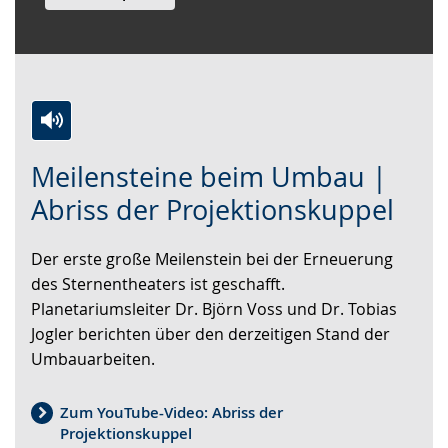
Zur
Aktiviere
Ein
Meilensteine beim Umbau |
Leichten
Audio-
Video
Sprache
Unterstützung.
in
Abriss der Projektionskuppel
wechseln.
Deutscher
Gebärdensprache
Der erste große Meilenstein bei der Erneuerung
wird
des Sternentheaters ist geschafft.
angezeigt.
Planetariumsleiter Dr. Björn Voss und Dr. Tobias
Jogler berichten über den derzeitigen Stand der
Umbauarbeiten.
Zum YouTube-Video: Abriss der
Projektionskuppel