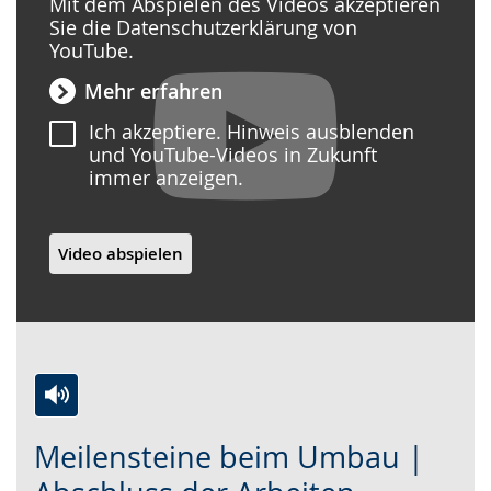
Mit dem Abspielen des Videos akzeptieren
Sie die Datenschutzerklärung von
YouTube.
Mehr erfahren
Ich akzeptiere. Hinweis ausblenden
und YouTube-Videos in Zukunft
immer anzeigen.
Video abspielen
Zur
Aktiviere
Ein
Meilensteine beim Umbau |
Leichten
Audio-
Video
Sprache
Unterstützung.
in