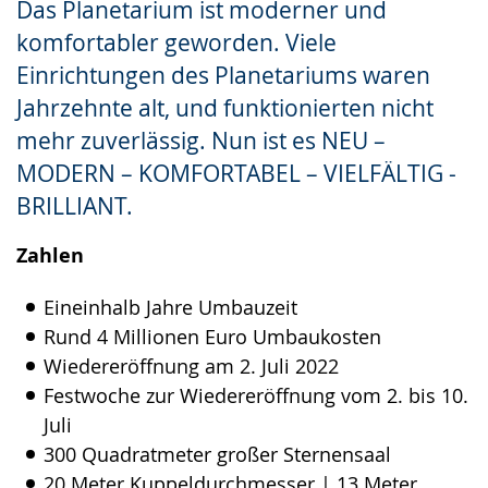
Das Planetarium ist moderner und
wechseln.
Deutscher
komfortabler geworden. Viele
Gebärdensprache
Einrichtungen des Planetariums waren
wird
Jahrzehnte alt, und funktionierten nicht
angezeigt.
mehr zuverlässig. Nun ist es NEU –
MODERN – KOMFORTABEL – VIELFÄLTIG -
BRILLIANT.
Zahlen
Eineinhalb Jahre Umbauzeit
Rund 4 Millionen Euro Umbaukosten
Wiedereröffnung am 2. Juli 2022
Festwoche zur Wiedereröffnung vom 2. bis 10.
Juli
300 Quadratmeter großer Sternensaal
20 Meter Kuppeldurchmesser | 13 Meter