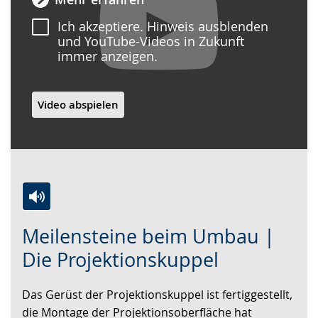
Ich akzeptiere. Hinweis ausblenden
und YouTube-Videos in Zukunft
immer anzeigen.
Video abspielen
Zur
Aktiviere
Ein
Meilensteine beim Umbau |
Leichten
Audio-
Video
Sprache
Unterstützung.
in
Die Projektionskuppel
wechseln.
Deutscher
Gebärdensprache
Das Gerüst der Projektionskuppel ist fertiggestellt,
wird
die Montage der Projektionsoberfläche hat