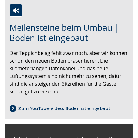
Zur
Aktiviere
Ein
Meilensteine beim Umbau |
Leichten
Audio-
Video
Sprache
Unterstützung.
in
Boden ist eingebaut
wechseln.
Deutscher
Gebärdensprache
Der Teppichbelag fehlt zwar noch, aber wir können
wird
schon den neuen Boden präsentieren. Die
angezeigt.
kilometerlangen Datenkabel und das neue
Lüftungssystem sind nicht mehr zu sehen, dafür
sind die ansteigenden Sitzreihen für die Gäste
schon gut zu erkennen.
Zum YouTube-Video: Boden ist eingebaut