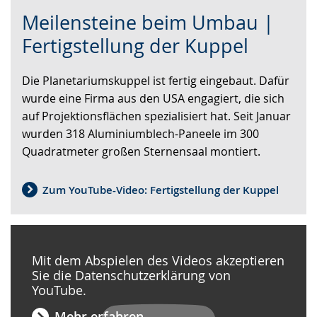
Zur
Aktiviere
Ein
Meilensteine beim Umbau |
Leichten
Audio-
Video
Sprache
Unterstützung.
in
Fertigstellung der Kuppel
wechseln.
Deutscher
Gebärdensprache
Die Planetariumskuppel ist fertig eingebaut. Dafür
wird
wurde eine Firma aus den USA engagiert, die sich
angezeigt.
auf Projektionsflächen spezialisiert hat. Seit Januar
wurden 318 Aluminiumblech-Paneele im 300
Quadratmeter großen Sternensaal montiert.
Zum YouTube-Video: Fertigstellung der Kuppel
Mit dem Abspielen des Videos akzeptieren
Sie die Datenschutzerklärung von
YouTube.
Mehr erfahren