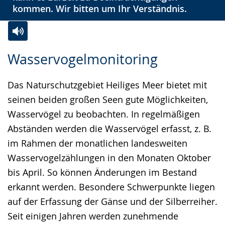
kommen. Wir bitten um Ihr Verständnis.
Zur
Aktiviere
Ein
Wasservogelmonitoring
Leichten
Audio-
Video
Sprache
Unterstützung.
in
Das Naturschutzgebiet Heiliges Meer bietet mit
wechseln.
Deutscher
seinen beiden großen Seen gute Möglichkeiten,
Gebärdensprache
Wasservögel zu beobachten. In regelmäßigen
wird
Abständen werden die Wasservögel erfasst, z. B.
angezeigt.
im Rahmen der monatlichen landesweiten
Wasservogelzählungen in den Monaten Oktober
bis April. So können Änderungen im Bestand
erkannt werden. Besondere Schwerpunkte liegen
auf der Erfassung der Gänse und der Silberreiher.
Seit einigen Jahren werden zunehmende