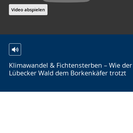
Video abspielen
Zur
Aktiviere
Ein
Klimawandel & Fichtensterben – Wie der
Leichten
Audio-
Video
Lübecker Wald dem Borkenkäfer trotzt
Sprache
Unterstützung.
in
wechseln.
Deutscher
Gebärdensprache
wird
angezeigt.