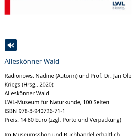
Zur
Aktiviere
Ein
Alleskönner Wald
Leichten
Audio-
Video
Sprache
Unterstützung.
in
Radionows, Nadine (Autorin) und Prof. Dr. Jan Ole
wechseln.
Deutscher
Kriegs (Hrsg., 2020):
Gebärdensprache
Alleskönner Wald
wird
LWL-Museum für Naturkunde, 100 Seiten
angezeigt.
ISBN 978-3-940726-71-1
Preis: 14,80 Euro (zzgl. Porto und Verpackung)
Im Museumsshop und Buchhandel erhältlich.