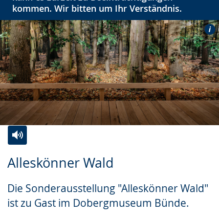
kommen. Wir bitten um Ihr Verständnis.
Zur
Aktiviere
Ein
Alleskönner Wald
Leichten
Audio-
Video
Sprache
Unterstützung.
in
Die Sonderausstellung "Alleskönner Wald"
wechseln.
Deutscher
ist zu Gast im Dobergmuseum Bünde.
Gebärdensprache