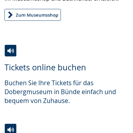
Zum Museumsshop
Zur
Aktiviere
Ein
Tickets online buchen
Leichten
Audio-
Video
Sprache
Unterstützung.
in
Buchen Sie Ihre Tickets für das
wechseln.
Deutscher
Dobergmuseum in Bünde einfach und
Gebärdensprache
bequem von Zuhause.
wird
angezeigt.