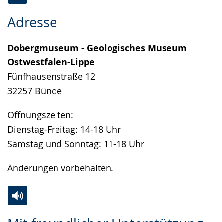
Zum Ticketshop
Zur
Aktiviere
Ein
Adresse
Leichten
Audio-
Video
Sprache
Unterstützung.
in
Dobergmuseum - Geologisches Museum
wechseln.
Deutscher
Ostwestfalen-Lippe
Gebärdensprache
Fünfhausenstraße 12
wird
32257 Bünde
angezeigt.
Öffnungszeiten:
Dienstag-Freitag: 14-18 Uhr
Samstag und Sonntag: 11-18 Uhr
Änderungen vorbehalten.
Zur
Aktiviere
Ein