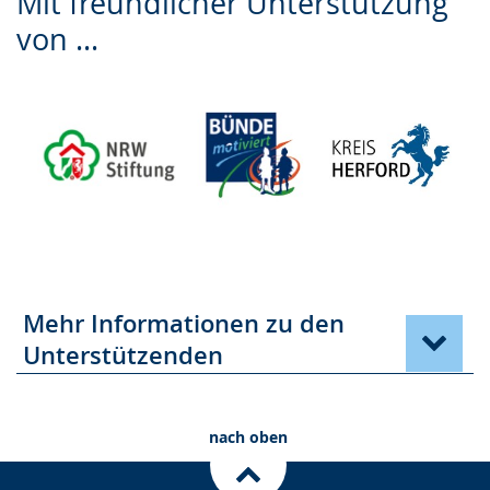
Mit freundlicher Unterstützung
Leichten
Audio-
Video
von ...
Sprache
Unterstützung.
in
wechseln.
Deutscher
Gebärdensprache
wird
angezeigt.
Mehr Informationen zu den
Unterstützenden
nach oben