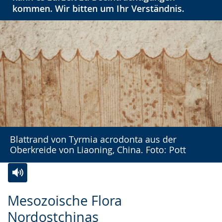
kommen. Wir bitten um Ihr Verständnis.
Blattrand von Tyrmia acrodonta aus der
Oberkreide von Liaoning, China. Foto: Pott
Zur
Aktiviere
Ein
Mesozoische Flora
Leichten
Audio-
Video
Nordostchinas
Sprache
Unterstützung.
in