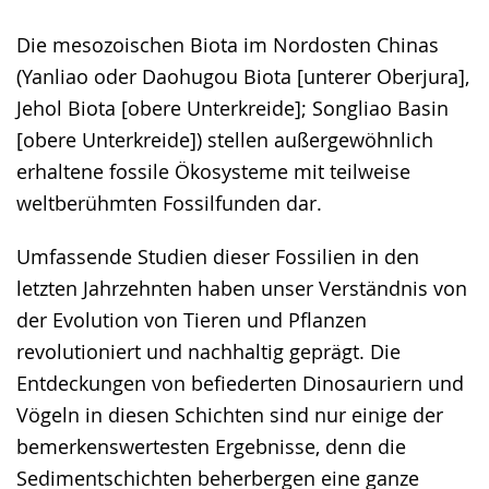
wechseln.
Deutscher
Die mesozoischen Biota im Nordosten Chinas
Gebärdensprache
(Yanliao oder Daohugou Biota [unterer Oberjura],
wird
Jehol Biota [obere Unterkreide]; Songliao Basin
angezeigt.
[obere Unterkreide]) stellen außergewöhnlich
erhaltene fossile Ökosysteme mit teilweise
weltberühmten Fossilfunden dar.
Umfassende Studien dieser Fossilien in den
letzten Jahrzehnten haben unser Verständnis von
der Evolution von Tieren und Pflanzen
revolutioniert und nachhaltig geprägt. Die
Entdeckungen von befiederten Dinosauriern und
Vögeln in diesen Schichten sind nur einige der
bemerkenswertesten Ergebnisse, denn die
Sedimentschichten beherbergen eine ganze