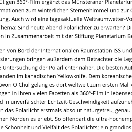
tigen 360°-Film ergänzt das Münsteraner Planetariu
ormationen zum winterlichen Sternenhimmel und zur 
hung. Auch wird eine tagesaktuelle Weltraumwetter-V
Thema: Sind heute Abend Polarlichter zu erwarten? Di
en in Zusammenarbeit mit der Stiftung Planetarium Be
n von Bord der Internationalen Raumstation ISS und
isierungen bringen außerdem dem Betrachter die Le
e Untersuchung der Polarlichter näher. Die besten A
standen im kanadischen Yellowknife. Dem koreanisch
Kwon O Chul gelang es dort weltweit zum ersten Mal, 
en in ihren vielen Facetten als 360°-Film in lebense
d in unverfälschter Echtzeit-Geschwindigkeit aufzun
 das Polarlicht erstmals absolut naturgetreu, genau 
hen Norden es erlebt. So offenbart die ultra-hochemp
 Schönheit und Vielfalt des Polarlichts; ein grandios