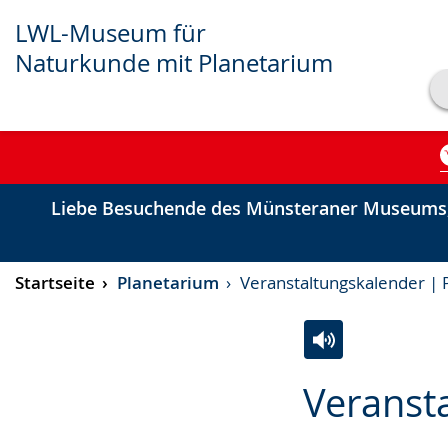
LWL-Museum für
Naturkunde mit Planetarium
Transkript anzeigen
Abspielen
Pausieren
Liebe Besuchende des Münsteraner Museums,
Startseite
Planetarium
Veranstaltungskalender | 
Zur
Aktiviere
Ein
Veranst
Leichten
Audio-
Video
Sprache
Unterstützung.
in