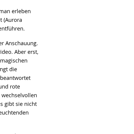
 man erleben
t (Aurora
 entführen.
ner Anschauung.
ideo. Aber erst,
e magischen
ngt die
 beantwortet
und rote
e wechselvollen
 gibt sie nicht
 leuchtenden