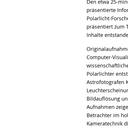
Den etwa 25-minü
präsentierte Inf
Polarlicht-Forsc
präsentiert zum 
Inhalte entstand
Originalaufnahme
Computer-Visual
wissenschaftlich
Polarlichter ent
Astrofotografen 
Leuchterscheinung
Bildauflösung un
Aufnahmen zeigen
Betrachter im ho
Kameratechnik die