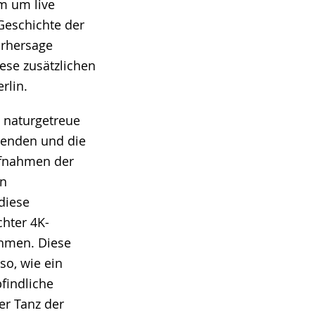
m um live
Geschichte der
orhersage
ese zusätzlichen
rlin.
 naturgetreue
genden und die
ufnahmen der
en
diese
chter 4K-
ehmen. Diese
so, wie ein
findliche
er Tanz der