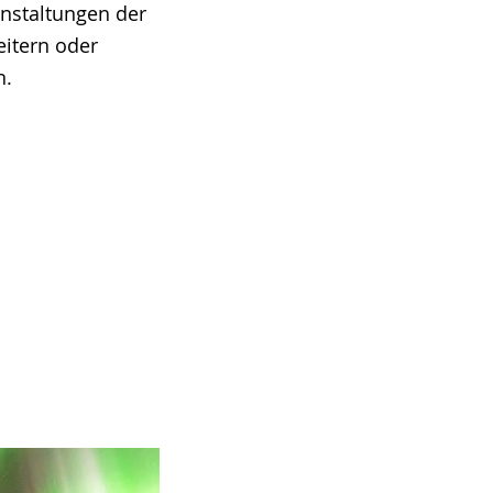
anstaltungen der
eitern oder
n.