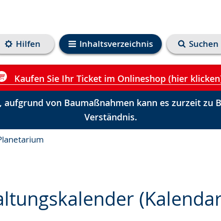
Hilfen
Inhaltsverzeichnis
Suchen
Kaufen Sie Ihr Ticket im Onlineshop (hier klicken
 aufgrund von Baumaßnahmen kann es zurzeit zu Be
Verständnis.
Planetarium
altungskalender (Kalenda