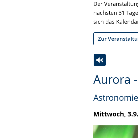
wechseln.
Deutscher
Der Veranstaltun
Gebärdensprach
nächsten 31 Tage
wird
sich das Kalenda
angezeigt.
Zur Veranstalt
Zur
Aktiviere
Ein
Aurora 
Leichten
Audio-
Video
Sprache
Unterstützung.
in
Astronomie
wechseln.
Deutscher
Gebärdensprach
Mittwoch, 3.9
wird
angezeigt.