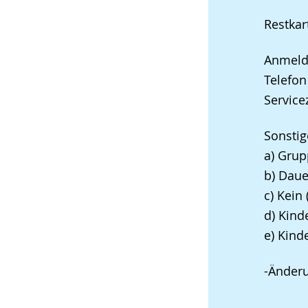
Restkar
Anmeldu
Telefo
Service
Sonstig
a) Gru
b) Daue
c) Kein
d) Kind
e) Kind
-Änder