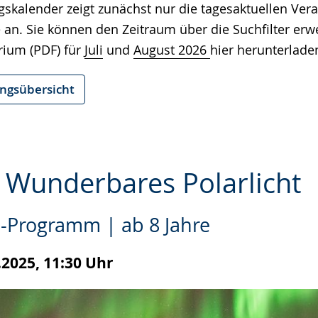
gskalender zeigt zunächst nur die tagesaktuellen Ver
e
 an. Sie können den Zeitraum über die Suchfilter erw
rium (PDF) für
Juli
und
August 2026
hier herunterlade
ungsübersicht
- Wunderbares Polarlicht
-Programm | ab 8 Jahre
e
.2025, 11:30 Uhr