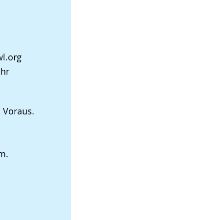
l.org
Uhr
 Voraus.
m.