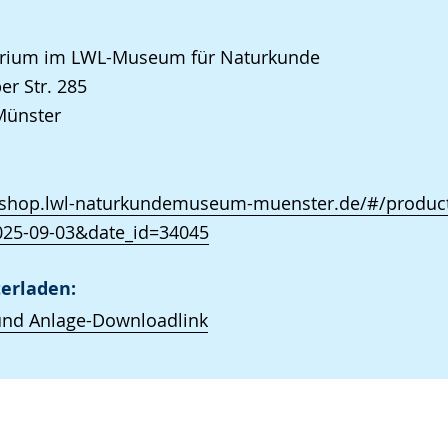
arium im LWL-Museum für Naturkunde
er Str. 285
Münster
//shop.lwl-naturkundemuseum-muenster.de/#/product
025-09-03&date_id=34045
erladen:
und Anlage-Downloadlink