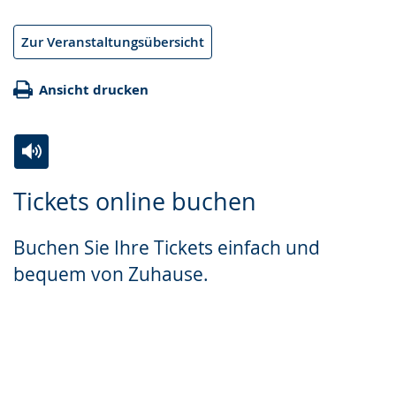
Zur Veranstaltungsübersicht
Ansicht drucken
Zur
Aktiviere
Ein
Tickets online buchen
Leichten
Audio-
Video
Sprache
Unterstützung.
in
Buchen Sie Ihre Tickets einfach und
wechseln.
Deutscher
bequem von Zuhause.
Gebärdensprache
wird
angezeigt.
Zum Ticketshop
Planetariumstickets