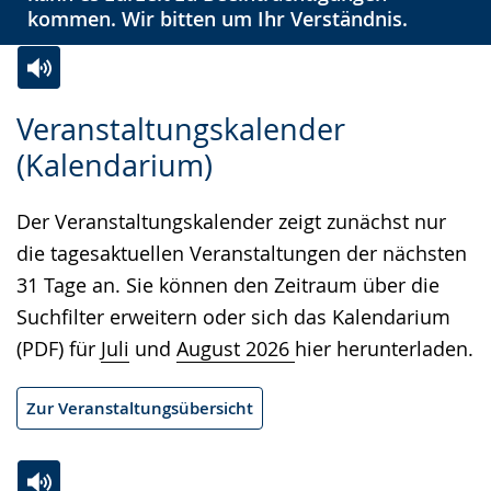
kommen. Wir bitten um Ihr Verständnis.
Zur
Aktiviere
Ein
Veranstaltungskalender
Leichten
Audio-
Video
(Kalendarium)
Sprache
Unterstützung.
in
wechseln.
Deutscher
Der Veranstaltungskalender zeigt zunächst nur
Gebärdensprache
die tagesaktuellen Veranstaltungen der nächsten
wird
31 Tage an. Sie können den Zeitraum über die
angezeigt.
Suchfilter erweitern oder sich das Kalendarium
(PDF) für
Juli
und
August 2026
hier herunterladen.
Zur Veranstaltungsübersicht