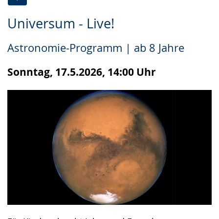
Zur
Aktiviere
Ein
Universum - Live!
Leichten
Audio-
Video
Sprache
Unterstützung.
in
Astronomie-Programm | ab 8 Jahre
wechseln.
Deutscher
Gebärdensprache
Sonntag, 17.5.2026, 14:00 Uhr
wird
angezeigt.