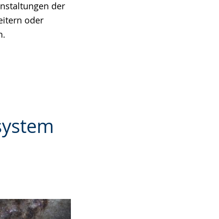
anstaltungen der
eitern oder
n.
system