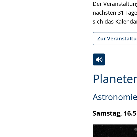
wechseln.
Deutscher
Der Veranstaltun
Gebärdensprach
nächsten 31 Tage
wird
sich das Kalenda
angezeigt.
Zur Veranstalt
Zur
Aktiviere
Ein
Planete
Leichten
Audio-
Video
Sprache
Unterstützung.
in
Astronomie
wechseln.
Deutscher
Gebärdensprach
Samstag, 16.5
wird
angezeigt.