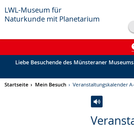
LWL-Museum für
Naturkunde mit Planetarium
Transkript anzeigen
Abspielen
Pausieren
Liebe Besuchende des Münsteraner Museums,
Startseite
Mein Besuch
Veranstaltungskalender A
Zur
Aktiviere
Ein
Veranst
Leichten
Audio-
Video
Sprache
Unterstützung.
in