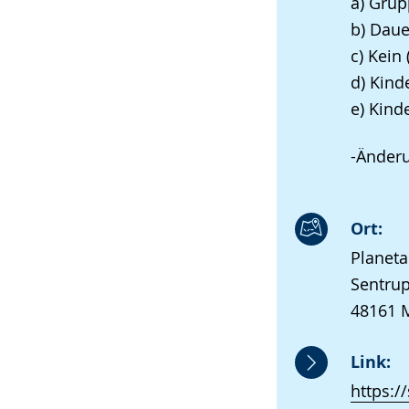
a) Gru
b) Daue
c) Kein
d) Kind
e) Kind
-Änder
Ort:
Planet
Sentrup
48161 
Link:
https: