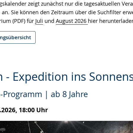
gskalender zeigt zunächst nur die tagesaktuellen Ver
e
 an. Sie können den Zeitraum über die Suchfilter erw
rium (PDF) für
Juli
und
August 2026
hier herunterlade
ungsübersicht
n - Expedition ins Sonnen
-Programm | ab 8 Jahre
e
.2026, 18:00 Uhr