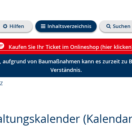
Hilfen
Inhaltsverzeichnis
Suchen
Kaufen Sie Ihr Ticket im Onlineshop (hier klicken
 aufgrund von Baumaßnahmen kann es zurzeit zu Be
Verständnis.
-Z
altungskalender (Kalenda