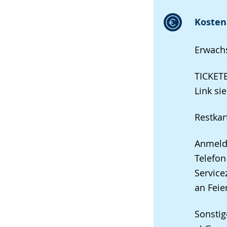
Kosten 
Erwachs
TICKE
Link si
Restkar
Anmeldu
Telefo
Service
an Feie
Sonstig