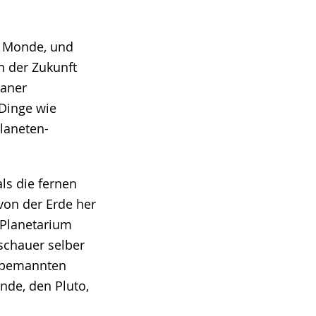
, Monde, und
n der Zukunft
raner
 Dinge wie
laneten-
ls die fernen
von der Erde her
 Planetarium
uschauer selber
unbemannten
nde, den Pluto,