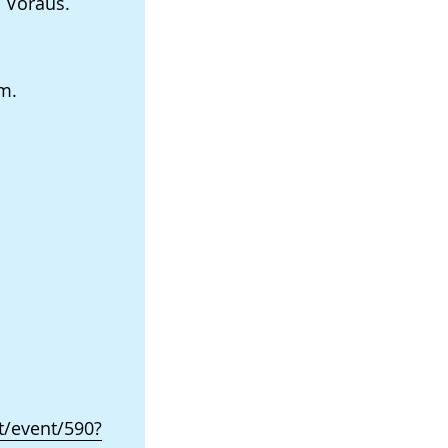
 Voraus.
m.
/event/590?