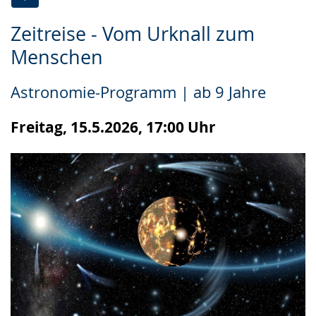
Zur
Aktiviere
Ein
Zeitreise - Vom Urknall zum
Leichten
Audio-
Video
Menschen
Sprache
Unterstützung.
in
wechseln.
Deutscher
Astronomie-Programm | ab 9 Jahre
Gebärdensprache
wird
Freitag, 15.5.2026, 17:00 Uhr
angezeigt.