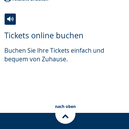
Zur
Aktiviere
Ein
Tickets online buchen
Leichten
Audio-
Video
Sprache
Unterstützung.
in
Buchen Sie Ihre Tickets einfach und
wechseln.
Deutscher
bequem von Zuhause.
Gebärdensprache
wird
angezeigt.
Zum Ticketshop
Planetariumstickets
Gutscheine
nach oben