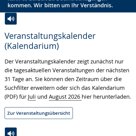
kommen. Wir bitten um Ihr Verständnis.
Zur
Aktiviere
Ein
Veranstaltungskalender
Leichten
Audio-
Video
(Kalendarium)
Sprache
Unterstützung.
in
wechseln.
Deutscher
Der Veranstaltungskalender zeigt zunächst nur
Gebärdensprache
die tagesaktuellen Veranstaltungen der nächsten
wird
31 Tage an. Sie können den Zeitraum über die
angezeigt.
Suchfilter erweitern oder sich das Kalendarium
(PDF) für
Juli
und
August 2026
hier herunterladen.
Zur Veranstaltungsübersicht