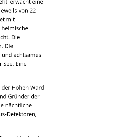
eht, erwacht eine
jeweils von 22
et mit
e heimische
cht. Die
n. Die
es und achtsames
r See. Eine
in der Hohen Ward
und Gründer der
ie nächtliche
us-Detektoren,