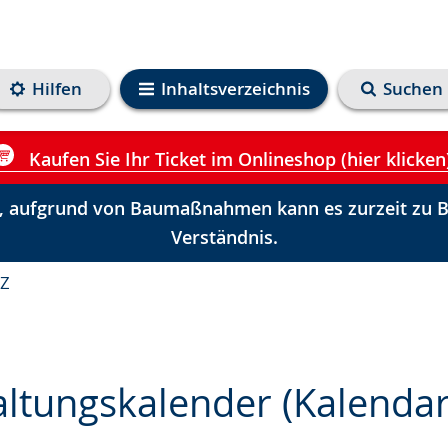
Hilfen
Inhaltsverzeichnis
Suchen
Kaufen Sie Ihr Ticket im Onlineshop (hier klicken
 aufgrund von Baumaßnahmen kann es zurzeit zu Be
Verständnis.
-Z
altungskalender (Kalenda