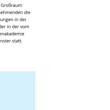
m Großraum
ilnehmenden die
tungen in der
der in der vom
tenakademie
ster statt.