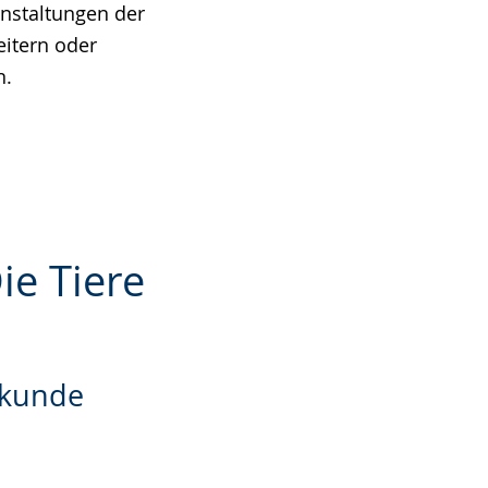
anstaltungen der
eitern oder
n.
e Tiere
rkunde