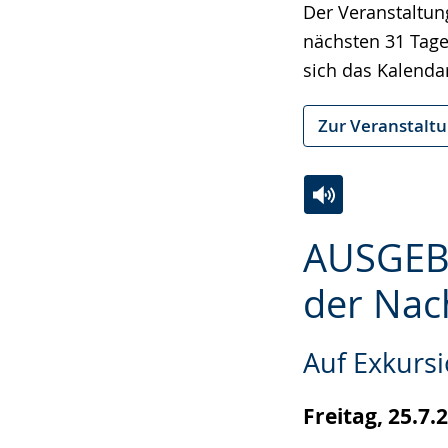
wechseln.
Deutscher
Der Veranstaltun
Gebärdensprach
nächsten 31 Tage
wird
sich das Kalenda
angezeigt.
Zur Veranstalt
Zur
Aktiviere
Ein
AUSGEBU
Leichten
Audio-
Video
Sprache
Unterstützung.
in
der Nac
wechseln.
Deutscher
Gebärdensprach
Auf Exkurs
wird
angezeigt.
Freitag, 25.7.