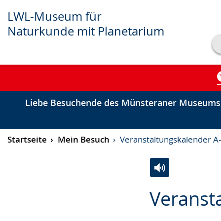
LWL-Museum für
Naturkunde mit Planetarium
Transkript anzeigen
Abspielen
Pausieren
Liebe Besuchende des Münsteraner Museums,
Startseite
Mein Besuch
Veranstaltungskalender A
Zur
Aktiviere
Ein
Veranst
Leichten
Audio-
Video
Sprache
Unterstützung.
in