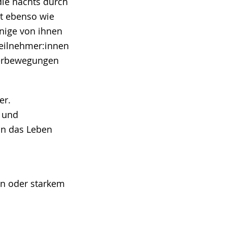
die nachts durch
rt ebenso wie
nige von ihnen
Teilnehmer:innen
Tierbewegungen
er.
r und
 in das Leben
en oder starkem