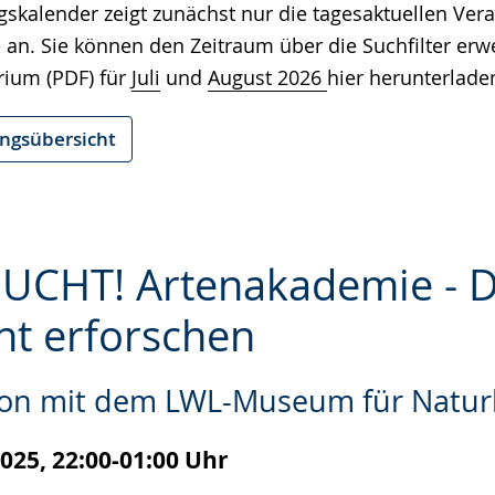
gskalender zeigt zunächst nur die tagesaktuellen Ver
e
 an. Sie können den Zeitraum über die Suchfilter erw
rium (PDF) für
Juli
und
August 2026
hier herunterlade
ungsübersicht
CHT! Artenakademie - Di
ht erforschen
e
ion mit dem LWL-Museum für Natu
2025, 22:00-01:00 Uhr