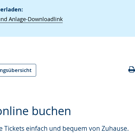
erladen:
und Anlage-Downloadlink
ungsübersicht
 online buchen
re Tickets einfach und bequem von Zuhause.