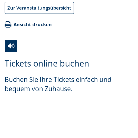
Zur Veranstaltungsübersicht
Ansicht drucken
Zur
Aktiviere
Ein
Tickets online buchen
Leichten
Audio-
Video
Sprache
Unterstützung.
in
Buchen Sie Ihre Tickets einfach und
wechseln.
Deutscher
bequem von Zuhause.
Gebärdensprache
wird
angezeigt.
Zum Ticketshop
Planetariumstickets