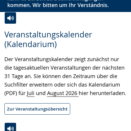
kommen. Wir bitten um Ihr Verständnis.
Zur
Aktiviere
Ein
Veranstaltungskalender
Leichten
Audio-
Video
(Kalendarium)
Sprache
Unterstützung.
in
wechseln.
Deutscher
Der Veranstaltungskalender zeigt zunächst nur
Gebärdensprache
die tagesaktuellen Veranstaltungen der nächsten
wird
31 Tage an. Sie können den Zeitraum über die
angezeigt.
Suchfilter erweitern oder sich das Kalendarium
(PDF) für
Juli
und
August 2026
hier herunterladen.
Zur Veranstaltungsübersicht