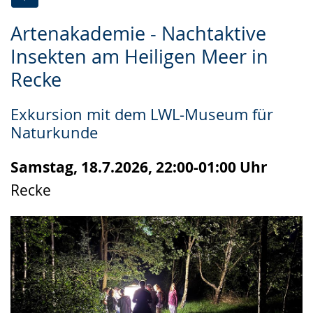
Zur
Aktiviere
Ein
Artenakademie - Nachtaktive
Leichten
Audio-
Video
Insekten am Heiligen Meer in
Sprache
Unterstützung.
in
Recke
wechseln.
Deutscher
Gebärdensprache
Exkursion mit dem LWL-Museum für
wird
Naturkunde
angezeigt.
Samstag, 18.7.2026, 22:00-01:00 Uhr
Recke