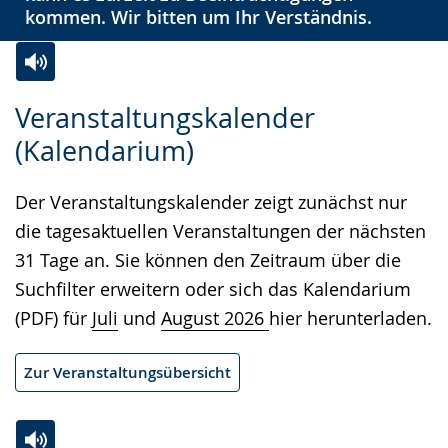
kommen. Wir bitten um Ihr Verständnis.
Zur
Aktiviere
Ein
Veranstaltungskalender
Leichten
Audio-
Video
(Kalendarium)
Sprache
Unterstützung.
in
wechseln.
Deutscher
Der Veranstaltungskalender zeigt zunächst nur
Gebärdensprache
die tagesaktuellen Veranstaltungen der nächsten
wird
31 Tage an. Sie können den Zeitraum über die
angezeigt.
Suchfilter erweitern oder sich das Kalendarium
(PDF) für
Juli
und
August 2026
hier herunterladen.
Zur Veranstaltungsübersicht