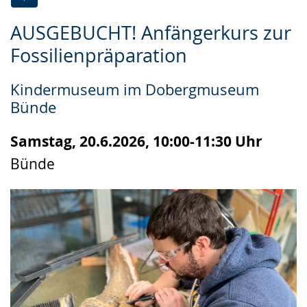
Zur
Aktiviere
Ein
AUSGEBUCHT! Anfängerkurs zur
Leichten
Audio-
Video
Fossilienpräparation
Sprache
Unterstützung.
in
wechseln.
Deutscher
Kindermuseum im Dobergmuseum
Gebärdensprache
Bünde
wird
angezeigt.
Samstag, 20.6.2026, 10:00-11:30 Uhr
Bünde