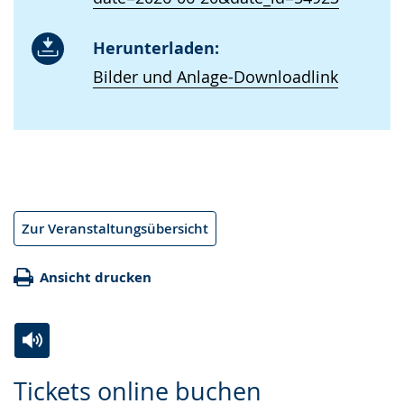
Herunterladen:
Bilder und Anlage-Downloadlink
Zur Veranstaltungsübersicht
Ansicht drucken
Zur
Aktiviere
Ein
Tickets online buchen
Leichten
Audio-
Video