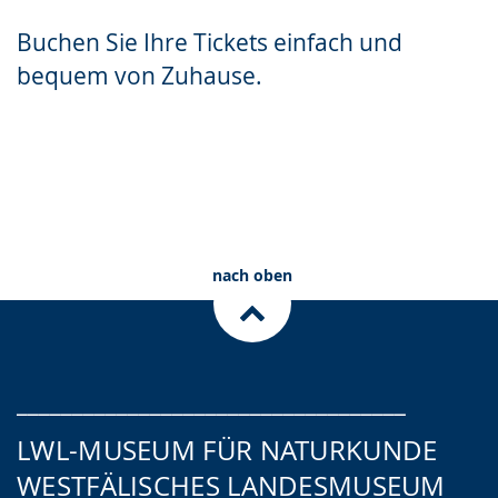
Sprache
Unterstützung.
in
Buchen Sie Ihre Tickets einfach und
wechseln.
Deutscher
bequem von Zuhause.
Gebärdensprache
wird
angezeigt.
Zum Ticketshop
Planetariumstickets
nach oben
___________________________________
LWL-MUSEUM FÜR NATURKUNDE
WESTFÄLISCHES LANDESMUSEUM