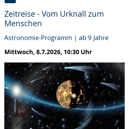
Zur
Aktiviere
Ein
Zeitreise - Vom Urknall zum
Leichten
Audio-
Video
Menschen
Sprache
Unterstützung.
in
wechseln.
Deutscher
Astronomie-Programm | ab 9 Jahre
Gebärdensprache
wird
Mittwoch, 8.7.2026, 10:30 Uhr
angezeigt.