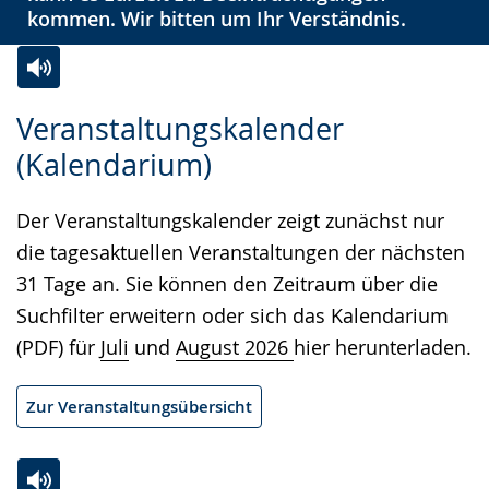
kommen. Wir bitten um Ihr Verständnis.
Zur
Aktiviere
Ein
Veranstaltungskalender
Leichten
Audio-
Video
(Kalendarium)
Sprache
Unterstützung.
in
wechseln.
Deutscher
Der Veranstaltungskalender zeigt zunächst nur
Gebärdensprache
die tagesaktuellen Veranstaltungen der nächsten
wird
31 Tage an. Sie können den Zeitraum über die
angezeigt.
Suchfilter erweitern oder sich das Kalendarium
(PDF) für
Juli
und
August 2026
hier herunterladen.
Zur Veranstaltungsübersicht