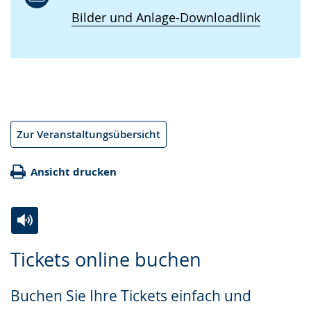
Bilder und Anlage-Downloadlink
Zur Veranstaltungsübersicht
Ansicht drucken
Zur
Aktiviere
Ein
Tickets online buchen
Leichten
Audio-
Video
Sprache
Unterstützung.
in
Buchen Sie Ihre Tickets einfach und
wechseln.
Deutscher