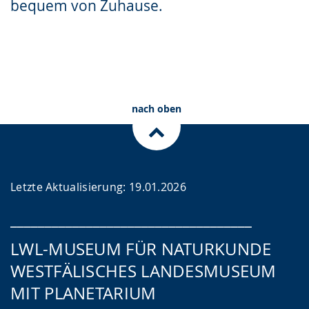
bequem von Zuhause.
Gebärdensprache
wird
angezeigt.
Planetariumstickets
Gutscheine
nach oben
Letzte Aktualisierung: 19.01.2026
___________________________________
LWL-MUSEUM FÜR NATURKUNDE
WESTFÄLISCHES LANDESMUSEUM
MIT PLANETARIUM