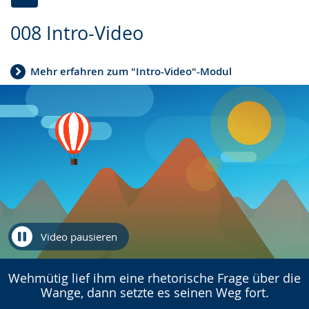
Zur
Aktiviere
Ein
008 Intro-Video
Leichten
Audio-
Video
Sprache
Unterstützung.
in
Mehr erfahren zum "Intro-Video"-Modul
wechseln.
Deutscher
Gebärdensprache
wird
angezeigt.
Video pausieren
Wehmütig lief ihm eine rhetorische Frage über die
Wange, dann setzte es seinen Weg fort.