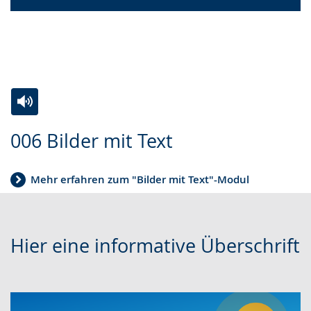
Zur
Aktiviere
Ein
006 Bilder mit Text
Leichten
Audio-
Video
Sprache
Unterstützung.
in
Mehr erfahren zum "Bilder mit Text"-Modul
wechseln.
Deutscher
Gebärdensprache
wird
Hier eine informative Überschrift
angezeigt.