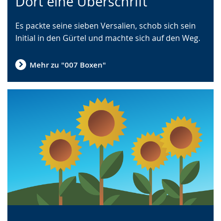
Dort eine Überschrift
Leichten
Audio-
Video
Sprache
Unterstützung.
in
Es packte seine sieben Versalien, schob sich sein
wechseln.
Deutscher
Initial in den Gürtel und machte sich auf den Weg.
Gebärdensprache
wird
angezeigt.
Mehr zu "007 Boxen"