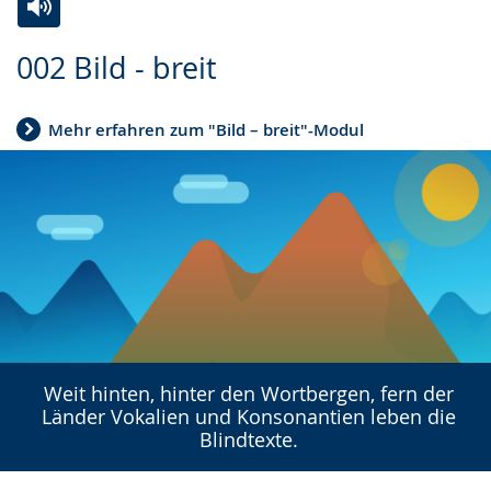
Zur
Aktiviere
Ein
002 Bild - breit
Leichten
Audio-
Video
Sprache
Unterstützung.
in
Mehr erfahren zum "Bild – breit"-Modul
wechseln.
Deutscher
Gebärdensprache
wird
angezeigt.
Weit hinten, hinter den Wortbergen, fern der
Länder Vokalien und Konsonantien leben die
Blindtexte.