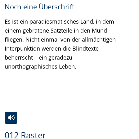
Noch eine Überschrift
Es ist ein paradiesmatisches Land, in dem
einem gebratene Satzteile in den Mund
fliegen. Nicht einmal von der allmächtigen
Interpunktion werden die Blindtexte
beherrscht – ein geradezu
unorthographisches Leben.
Zur
Aktiviere
Ein
012 Raster
Leichten
Audio-
Video