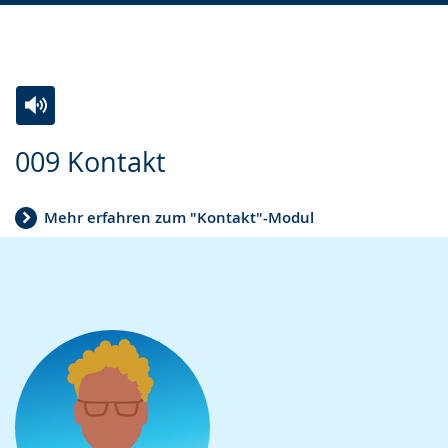
Zur
Aktiviere
Ein
009 Kontakt
Leichten
Audio-
Video
Sprache
Unterstützung.
in
Mehr erfahren zum "Kontakt"-Modul
wechseln.
Deutscher
Gebärdensprache
wird
angezeigt.