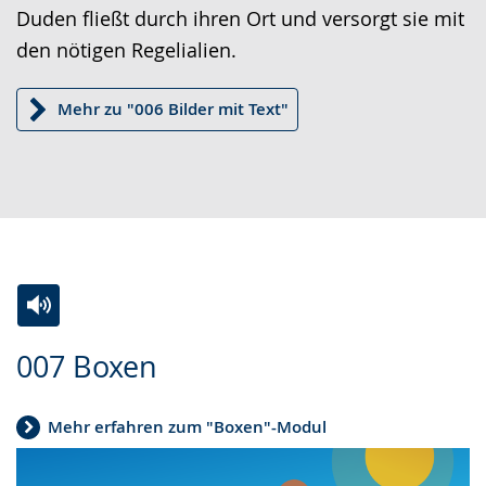
wird
Duden fließt durch ihren Ort und versorgt sie mit
angezeigt.
den nötigen Regelialien.
Mehr zu "006 Bilder mit Text"
Zur
Aktiviere
Ein
007 Boxen
Leichten
Audio-
Video
Sprache
Unterstützung.
in
Mehr erfahren zum "Boxen"-Modul
wechseln.
Deutscher
Gebärdensprache