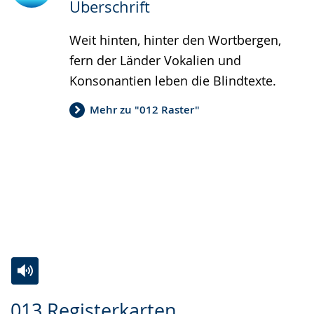
Überschrift
Weit hinten, hinter den Wortbergen,
fern der Länder Vokalien und
Konsonantien leben die Blindtexte.
Mehr zu "012 Raster"
Zur
Aktiviere
Ein
013 Registerkarten