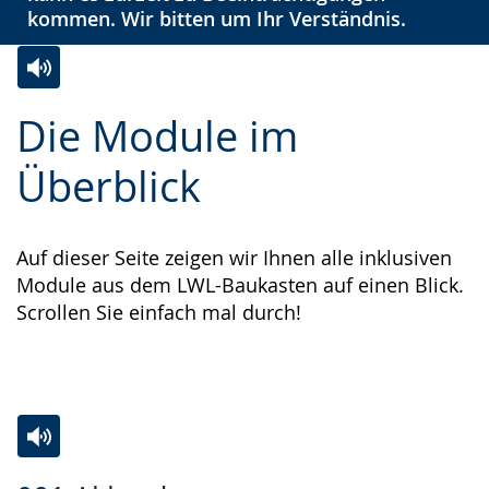
kommen. Wir bitten um Ihr Verständnis.
Zur
Aktiviere
Ein
Die Module im
Leichten
Audio-
Video
Sprache
Unterstützung.
in
Überblick
wechseln.
Deutscher
Gebärdensprache
Auf dieser Seite zeigen wir Ihnen alle inklusiven
wird
Module aus dem LWL-Baukasten auf einen Blick.
angezeigt.
Scrollen Sie einfach mal durch!
Zur
Aktiviere
Ein