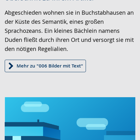
Leichten
Audio-
Video
Sprache
Unterstützung.
in
Abgeschieden wohnen sie in Buchstabhausen an
wechseln.
Deutscher
der Küste des Semantik, eines großen
Gebärdensprache
Sprachozeans. Ein kleines Bächlein namens
wird
Duden fließt durch ihren Ort und versorgt sie mit
angezeigt.
den nötigen Regelialien.
Mehr zu "006 Bilder mit Text"