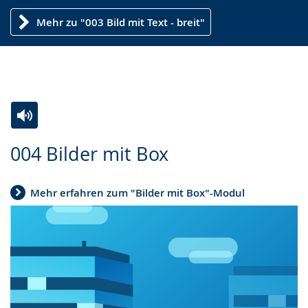
Mehr zu "003 Bild mit Text - breit"
Zur
Aktiviere
Ein
004 Bilder mit Box
Leichten
Audio-
Video
Sprache
Unterstützung.
in
Mehr erfahren zum "Bilder mit Box"-Modul
wechseln.
Deutscher
Gebärdensprache
wird
angezeigt.