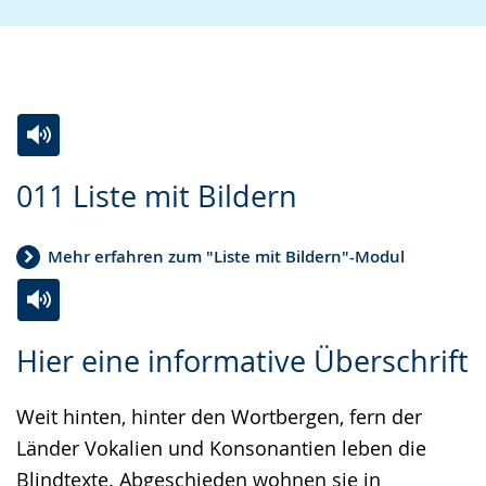
Zur
Aktiviere
Ein
011 Liste mit Bildern
Leichten
Audio-
Video
Sprache
Unterstützung.
in
Mehr erfahren zum "Liste mit Bildern"-Modul
wechseln.
Deutscher
Gebärdensprache
wird
Zur
Aktiviere
Ein
Hier eine informative Überschrift
angezeigt.
Leichten
Audio-
Video
Sprache
Unterstützung.
in
Weit hinten, hinter den Wortbergen, fern der
wechseln.
Deutscher
Länder Vokalien und Konsonantien leben die
Gebärdensprache
Blindtexte. Abgeschieden wohnen sie in