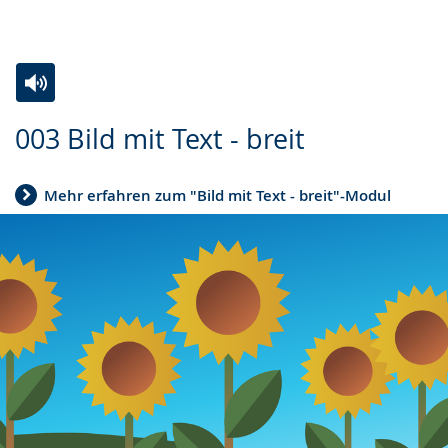
Zur
Aktiviere
Ein
003 Bild mit Text - breit
Leichten
Audio-
Video
Sprache
Unterstützung.
in
Mehr erfahren zum "Bild mit Text - breit"-Modul
wechseln.
Deutscher
Gebärdensprache
wird
angezeigt.