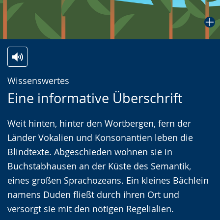
Zur
Aktiviere
Ein
Wissenswertes
Leichten
Audio-
Video
Eine informative Überschrift
Sprache
Unterstützung.
in
wechseln.
Deutscher
Weit hinten, hinter den Wortbergen, fern der
Gebärdensprache
Länder Vokalien und Konsonantien leben die
wird
Blindtexte. Abgeschieden wohnen sie in
angezeigt.
Buchstabhausen an der Küste des Semantik,
eines großen Sprachozeans. Ein kleines Bächlein
namens Duden fließt durch ihren Ort und
versorgt sie mit den nötigen Regelialien.