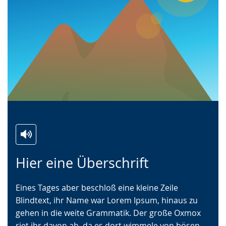
wird
angezeigt.
Zur
Aktiviere
Ein
Hier eine Überschrift
Leichten
Audio-
Video
Sprache
Unterstützung.
in
Eines Tages aber beschloß eine kleine Zeile
wechseln.
Deutscher
Blindtext, ihr Name war Lorem Ipsum, hinaus zu
Gebärdensprache
gehen in die weite Grammatik. Der große Oxmox
wird
riet ihr davon ab, da es dort wimmele von bösen
angezeigt.