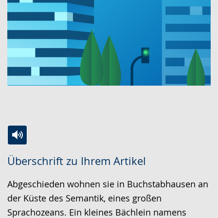
Zur
Aktiviere
Ein
Überschrift zu Ihrem Artikel
Leichten
Audio-
Video
Sprache
Unterstützung.
in
Abgeschieden wohnen sie in Buchstabhausen an
wechseln.
Deutscher
der Küste des Semantik, eines großen
Gebärdensprache
Sprachozeans. Ein kleines Bächlein namens