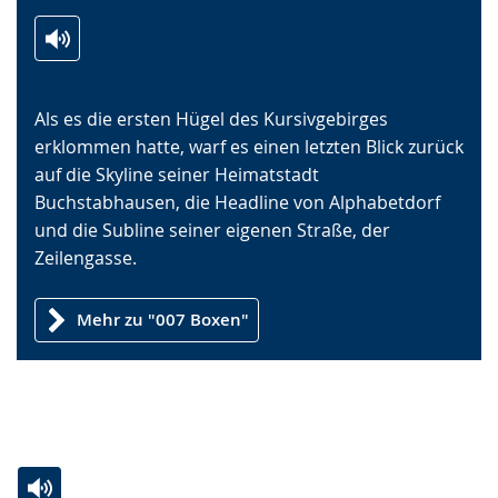
Zur
Aktiviere
Ein
Leichten
Audio-
Video
Als es die ersten Hügel des Kursivgebirges
Sprache
Unterstützung.
in
erklommen hatte, warf es einen letzten Blick zurück
wechseln.
Deutscher
auf die Skyline seiner Heimatstadt
Gebärdensprache
Buchstabhausen, die Headline von Alphabetdorf
wird
und die Subline seiner eigenen Straße, der
angezeigt.
Zeilengasse.
Mehr zu "007 Boxen"