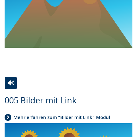
Zur
Aktiviere
Ein
005 Bilder mit Link
Leichten
Audio-
Video
Sprache
Unterstützung.
in
Mehr erfahren zum "Bilder mit Link"-Modul
wechseln.
Deutscher
Gebärdensprache