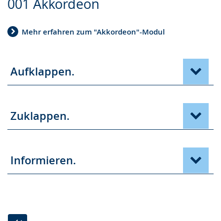
001 Akkordeon
Leichten
Audio-
Video
Sprache
Unterstützung.
in
Mehr erfahren zum "Akkordeon"-Modul
wechseln.
Deutscher
Gebärdensprache
wird
Aufklappen.
angezeigt.
Zuklappen.
Informieren.