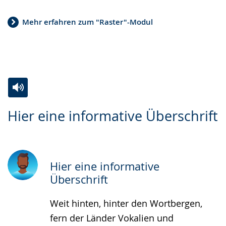
Sprache
Unterstützung.
in
Mehr erfahren zum "Raster"-Modul
wechseln.
Deutscher
Gebärdensprache
wird
angezeigt.
Zur
Aktiviere
Ein
Hier eine informative Überschrift
Leichten
Audio-
Video
Sprache
Unterstützung.
in
wechseln.
Deutscher
Gebärdensprache
Hier eine informative
wird
Überschrift
angezeigt.
Weit hinten, hinter den Wortbergen,
fern der Länder Vokalien und