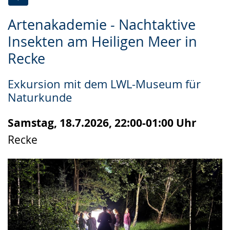
Zur
Aktiviere
Ein
Artenakademie - Nachtaktive
Leichten
Audio-
Video
Insekten am Heiligen Meer in
Sprache
Unterstützung.
in
Recke
wechseln.
Deutscher
Gebärdensprache
Exkursion mit dem LWL-Museum für
wird
Naturkunde
angezeigt.
Samstag, 18.7.2026, 22:00-01:00 Uhr
Recke