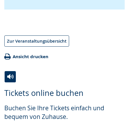
Zur Veranstaltungsübersicht
Ansicht drucken
Zur
Aktiviere
Ein
Tickets online buchen
Leichten
Audio-
Video
Sprache
Unterstützung.
in
Buchen Sie Ihre Tickets einfach und
wechseln.
Deutscher
bequem von Zuhause.
Gebärdensprache
wird