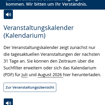
kommen. Wir bitten um Ihr Verständnis.
Zur
Aktiviere
Ein
Veranstaltungskalender
Leichten
Audio-
Video
(Kalendarium)
Sprache
Unterstützung.
in
wechseln.
Deutscher
Der Veranstaltungskalender zeigt zunächst nur
Gebärdensprache
die tagesaktuellen Veranstaltungen der nächsten
wird
31 Tage an. Sie können den Zeitraum über die
angezeigt.
Suchfilter erweitern oder sich das Kalendarium
(PDF) für
Juli
und
August 2026
hier herunterladen.
Zur Veranstaltungsübersicht