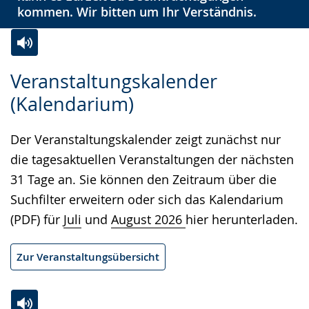
kommen. Wir bitten um Ihr Verständnis.
Zur
Aktiviere
Ein
Veranstaltungskalender
Leichten
Audio-
Video
(Kalendarium)
Sprache
Unterstützung.
in
wechseln.
Deutscher
Der Veranstaltungskalender zeigt zunächst nur
Gebärdensprache
die tagesaktuellen Veranstaltungen der nächsten
wird
31 Tage an. Sie können den Zeitraum über die
angezeigt.
Suchfilter erweitern oder sich das Kalendarium
(PDF) für
Juli
und
August 2026
hier herunterladen.
Zur Veranstaltungsübersicht