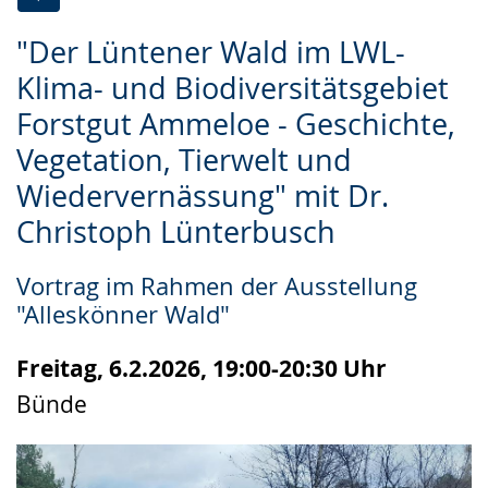
Zur
Aktiviere
Ein
"Der Lüntener Wald im LWL-
Leichten
Audio-
Video
Klima- und Biodiversitätsgebiet
Sprache
Unterstützung.
in
Forstgut Ammeloe - Geschichte,
wechseln.
Deutscher
Gebärdensprache
Vegetation, Tierwelt und
wird
Wiedervernässung" mit Dr.
angezeigt.
Christoph Lünterbusch
Vortrag im Rahmen der Ausstellung
"Alleskönner Wald"
Freitag, 6.2.2026, 19:00-20:30 Uhr
Bünde