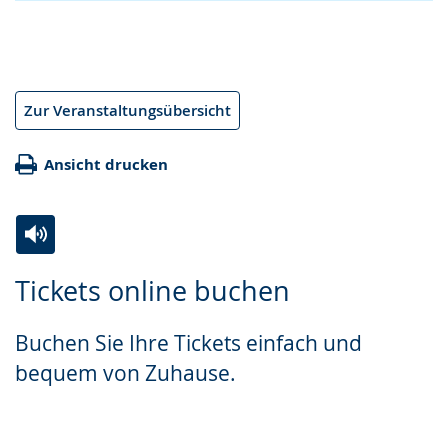
Zur Veranstaltungsübersicht
Ansicht drucken
Zur
Aktiviere
Ein
Tickets online buchen
Leichten
Audio-
Video
Sprache
Unterstützung.
in
Buchen Sie Ihre Tickets einfach und
wechseln.
Deutscher
bequem von Zuhause.
Gebärdensprache
wird
angezeigt.