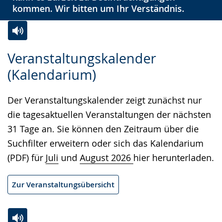
kommen. Wir bitten um Ihr Verständnis.
Zur
Aktiviere
Ein
Veranstaltungskalender
Leichten
Audio-
Video
(Kalendarium)
Sprache
Unterstützung.
in
wechseln.
Deutscher
Der Veranstaltungskalender zeigt zunächst nur
Gebärdensprache
die tagesaktuellen Veranstaltungen der nächsten
wird
31 Tage an. Sie können den Zeitraum über die
angezeigt.
Suchfilter erweitern oder sich das Kalendarium
(PDF) für
Juli
und
August 2026
hier herunterladen.
Zur Veranstaltungsübersicht