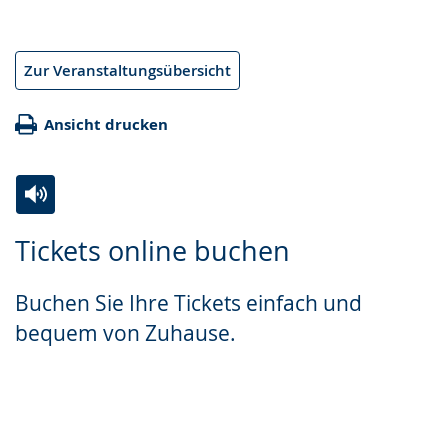
Zur Veranstaltungsübersicht
Ansicht drucken
Zur
Aktiviere
Ein
Tickets online buchen
Leichten
Audio-
Video
Sprache
Unterstützung.
in
Buchen Sie Ihre Tickets einfach und
wechseln.
Deutscher
bequem von Zuhause.
Gebärdensprache
wird
angezeigt.