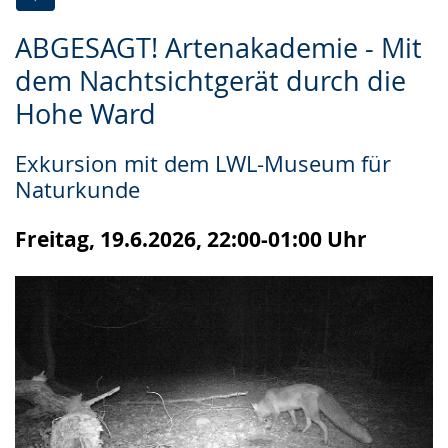
Zur
Aktiviere
Ein
ABGESAGT! Artenakademie - Mit
Leichten
Audio-
Video
dem Nachtsichtgerät durch die
Sprache
Unterstützung.
in
Hohe Ward
wechseln.
Deutscher
Gebärdensprache
Exkursion mit dem LWL-Museum für
wird
Naturkunde
angezeigt.
Freitag, 19.6.2026, 22:00-01:00 Uhr