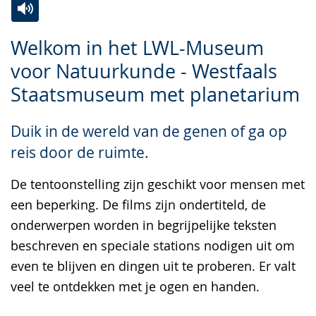
Zur
Aktiviere
Ein
Welkom in het LWL-Museum
Leichten
Audio-
Video
voor Natuurkunde - Westfaals
Sprache
Unterstützung.
in
Staatsmuseum met planetarium
wechseln.
Deutscher
Gebärdensprache
Duik in de wereld van de genen of ga op
wird
reis door de ruimte.
angezeigt.
De tentoonstelling zijn geschikt voor mensen met
een beperking. De films zijn ondertiteld, de
onderwerpen worden in begrijpelijke teksten
beschreven en speciale stations nodigen uit om
even te blijven en dingen uit te proberen. Er valt
veel te ontdekken met je ogen en handen.