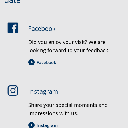
date
Sprache
Unterstützung.
in
wechseln.
Deutscher
Gebärdensprache
wird
Facebook
angezeigt.
Did you enjoy your visit? We are
looking forward to your feedback.
Facebook
Instagram
Share your special moments and
impressions with us.
Instagram