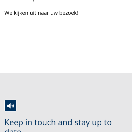
We kijken uit naar uw bezoek!
Exhibitions
Planetarium
Heiliges Meer
Research and science
Zur
Aktiviere
Ein
Keep in touch and stay up to
Leichten
Audio-
Video