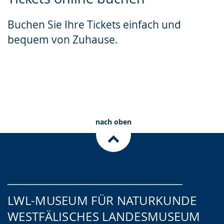
Leichten
Audio-
Video
Sprache
Unterstützung.
in
Buchen Sie Ihre Tickets einfach und
wechseln.
Deutscher
bequem von Zuhause.
Gebärdensprache
wird
angezeigt.
Zum Ticketshop
Planetariumstickets
Gutscheine
nach oben
___________________________________
LWL-MUSEUM FÜR NATURKUNDE
WESTFÄLISCHES LANDESMUSEUM