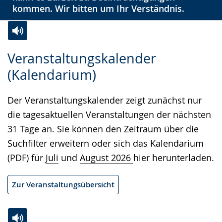
kommen. Wir bitten um Ihr Verständnis.
Zur
Aktiviere
Ein
Veranstaltungskalender
Leichten
Audio-
Video
(Kalendarium)
Sprache
Unterstützung.
in
wechseln.
Deutscher
Der Veranstaltungskalender zeigt zunächst nur
Gebärdensprache
die tagesaktuellen Veranstaltungen der nächsten
wird
31 Tage an. Sie können den Zeitraum über die
angezeigt.
Suchfilter erweitern oder sich das Kalendarium
(PDF) für
Juli
und
August 2026
hier herunterladen.
Zur Veranstaltungsübersicht