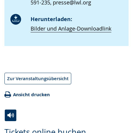
591-235, presse@lwl.org
Herunterladen:
Bilder und Anlage-Downloadlink
Zur Veranstaltungsübersicht
Ansicht drucken
Zur
Aktiviere
Ein
Tickets online buchen