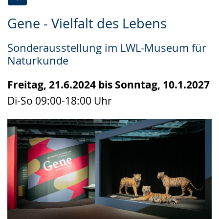
Zur
Aktiviere
Ein
Gene - Vielfalt des Lebens
Leichten
Audio-
Video
Sprache
Unterstützung.
in
Sonderausstellung im LWL-Museum für
wechseln.
Deutscher
Naturkunde
Gebärdensprache
wird
Freitag, 21.6.2024 bis Sonntag, 10.1.2027
angezeigt.
Di-So 09:00-18:00 Uhr